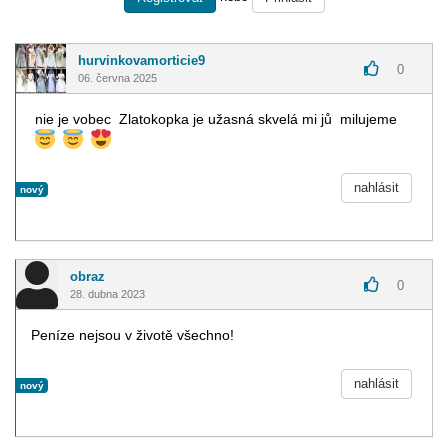
hurvinkovamorticie9
0
06. června 2025
nie je vobec Zlatokopka je užasná skvelá mi jů milujeme
nahlásit
nový
obraz
0
28. dubna 2023
Peníze nejsou v životě všechno!
nahlásit
nový