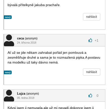
bývalá přítelkyně jakuba prachaře.
nahlásit
nový
ceca
(anonym)
+
1
24. března 2018
Ať už se jde někam zahrabat pořád jen pomlouvá a
zesměšňuje druhé a sama je to rozmazlená pipka.A postavu
na modelku už taky dávno nemá.
nahlásit
nový
Lujza
(anonym)
0
05. ledna 2018
Kdysi jsem ji nemusela,ale už mi nevadí,dokonce jsem ji