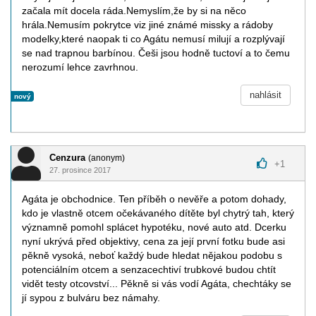
začala mít docela ráda.Nemyslím,že by si na něco
hrála.Nemusím pokrytce viz jiné známé missky a rádoby
modelky,které naopak ti co Agátu nemusí milují a rozplývají
se nad trapnou barbínou. Češi jsou hodně tuctoví a to čemu
nerozumí lehce zavrhnou.
nahlásit
nový
Cenzura
(anonym)
+
1
27. prosince 2017
Agáta je obchodnice. Ten příběh o nevěře a potom dohady,
kdo je vlastně otcem očekávaného dítěte byl chytrý tah, který
významně pomohl splácet hypotéku, nové auto atd. Dcerku
nyní ukrývá před objektivy, cena za její první fotku bude asi
pěkně vysoká, neboť každý bude hledat nějakou podobu s
potenciálním otcem a senzacechtiví trubkové budou chtít
vidět testy otcovství... Pěkně si vás vodí Agáta, chechtáky se
jí sypou z bulváru bez námahy.