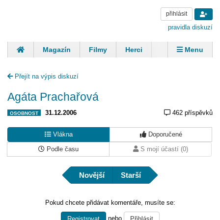
přihlásit
pravidla diskuzí
Magazín
Filmy
Herci
Zpěváci
Menu
Skupiny
Modelky
Sportovci
Spisovatelé
Přejít na výpis diskuzí
Panovníci
Finančníci
Komentáře
Agáta Prachařová
31.12.2006
462 příspěvků
OSOBNOST
Vlákna
Doporučené
Podle času
S mojí účastí (0)
Novější
Starší
Pokud chcete přidávat komentáře, musíte se:
nebo
Registrovat
Přihlásit