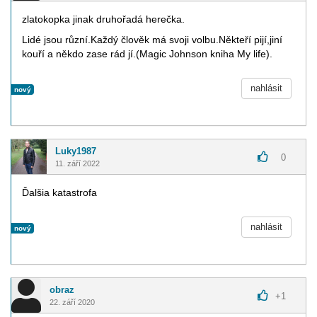
zlatokopka jinak druhořadá herečka.
Lidé jsou různí.Každý člověk má svoji volbu.Někteří pijí,jiní
kouří a někdo zase rád jí.(Magic Johnson kniha My life).
nahlásit
nový
Luky1987
0
11. září 2022
Ďalšia katastrofa
nahlásit
nový
obraz
+
1
22. září 2020