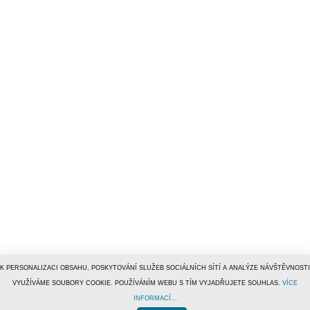
K PERSONALIZACI OBSAHU, POSKYTOVÁNÍ SLUŽEB SOCIÁLNÍCH SÍTÍ A ANALÝZE NÁVŠTĚVNOSTI
VYUŽÍVÁME SOUBORY COOKIE. POUŽÍVÁNÍM WEBU S TÍM VYJADŘUJETE SOUHLAS.
VÍCE
INFORMACÍ...
© 1996–2019
Tiscali Media, a.s.
ISSN 1801-5131