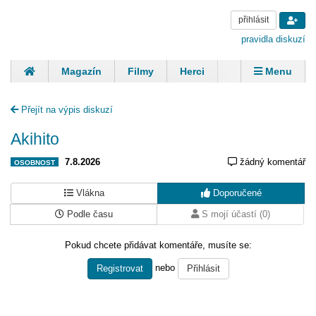
přihlásit
pravidla diskuzí
Magazín
Filmy
Herci
Zpěváci
Menu
Skupiny
Modelky
Sportovci
Spisovatelé
Přejít na výpis diskuzí
Panovníci
Finančníci
Komentáře
Akihito
7.8.2026
žádný komentář
OSOBNOST
Vlákna
Doporučené
Podle času
S mojí účastí (0)
Pokud chcete přidávat komentáře, musíte se:
nebo
Registrovat
Přihlásit