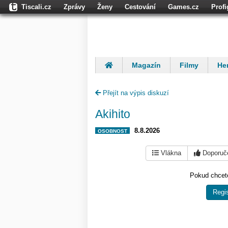
Tiscali.cz
Zprávy
Ženy
Cestování
Games.cz
Prof
Moulík.cz
Fights.cz
Sport
Dokina.cz
CZhity.cz
Našepe
Magazín
Filmy
Her
Finančníci
Komentáře
Přejít na výpis diskuzí
Akihito
8.8.2026
OSOBNOST
Vlákna
Doporuč
Pokud chcete
Regis