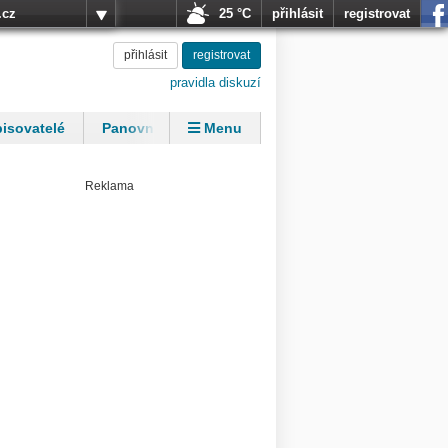
.cz
25 °C
přihlásit
registrovat
přihlásit
registrovat
pravidla diskuzí
isovatelé
Panovníci
Menu