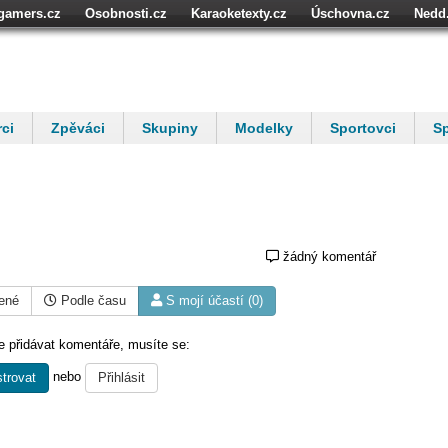
igamers.cz
Osobnosti.cz
Karaoketexty.cz
Úschovna.cz
Nedd
níze.cz
StartupInsider.cz
ci
Zpěváci
Skupiny
Modelky
Sportovci
Sp
žádný komentář
ené
Podle času
S mojí účastí (0)
 přidávat komentáře, musíte se:
nebo
trovat
Přihlásit