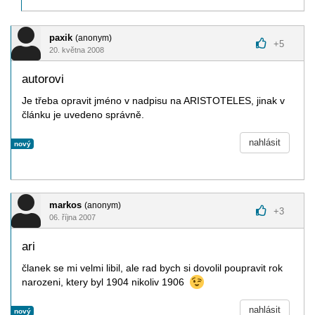
paxik
(anonym)
+
5
20. května 2008
autorovi
Je třeba opravit jméno v nadpisu na ARISTOTELES, jinak v
článku je uvedeno správně.
nahlásit
nový
markos
(anonym)
+
3
06. října 2007
ari
članek se mi velmi libil, ale rad bych si dovolil poupravit rok
narozeni, ktery byl 1904 nikoliv 1906
nahlásit
nový