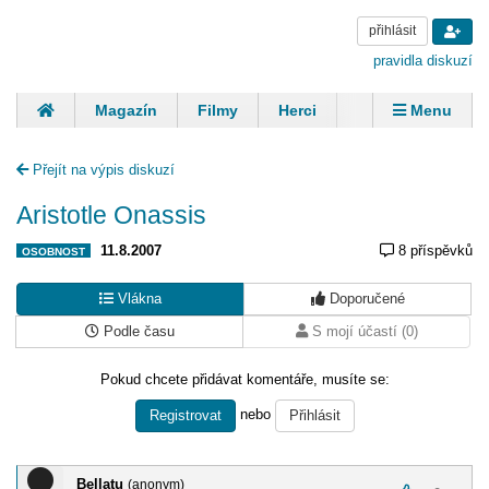
přihlásit
pravidla diskuzí
Magazín
Filmy
Herci
Zpěváci
Menu
Skupiny
Modelky
Sportovci
Spisovatelé
Přejít na výpis diskuzí
Panovníci
Finančníci
Komentáře
Aristotle Onassis
11.8.2007
8 příspěvků
OSOBNOST
Vlákna
Doporučené
Podle času
S mojí účastí (0)
Pokud chcete přidávat komentáře, musíte se:
nebo
Registrovat
Přihlásit
Bellatu
(anonym)