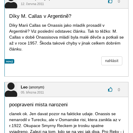
0
12. června 2011
Díky M. Callas v Argentině?
Díky Marii Callas se Onassis jako mladík prosadil v
Argentině? Viz poslední odstavec článku. Tak to těžko: M.
Callas v době Onassisova mládí byla malé děvče a potkali se
až v roce 1957. Škoda takové chyby v jinak celkem dobrém
článku.
nahlásit
nový
Leo
(anonym)
0
05. března 2011
poopraveni mista narozeni
clanek ok. Jen davat pozor na fakticke udaje. Onassis se
nenarodil v Turecku, ale v Osmanske risi, ktera zanikla az v
r.1922. Okupace Smyrny Reckem je trosku spatne
vyjadreno. Zalezi na tom, kdo se na vec jak diva. Pro Reky - i