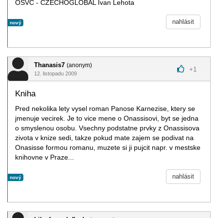
OSVČ - CZECHOGLOBAL Ivan Lehota
nahlásit
nový
Thanasis7
(anonym)
+
1
12. listopadu 2009
Kniha
Pred nekolika lety vysel roman Panose Karnezise, ktery se
jmenuje vecirek. Je to vice mene o Onassisovi, byt se jedna
o smyslenou osobu. Vsechny podstatne prvky z Onassisova
zivota v knize sedi, takze pokud mate zajem se podivat na
Onasisse formou romanu, muzete si ji pujcit napr. v mestske
knihovne v Praze...
nahlásit
nový