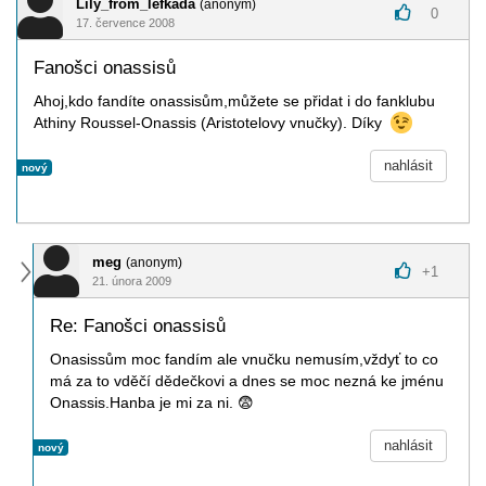
Lily_from_lefkada
(anonym)
0
17. července 2008
Fanošci onassisů
Ahoj,kdo fandíte onassisům,můžete se přidat i do fanklubu
Athiny Roussel-Onassis (Aristotelovy vnučky). Díky
nahlásit
nový
meg
(anonym)
+
1
21. února 2009
Re: Fanošci onassisů
Onasissům moc fandím ale vnučku nemusím,vždyť to co
má za to vděčí dědečkovi a dnes se moc nezná ke jménu
Onassis.Hanba je mi za ni.
😨
nahlásit
nový