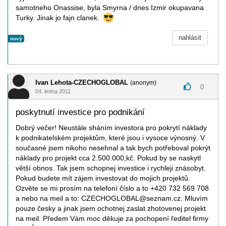
samotneho Onassise, byla Smyrna / dnes Izmir okupavana
Turky. Jinak jo fajn clanek.
nahlásit
nový
Ivan Lehota-CZECHOGLOBAL
(anonym)
0
04. ledna 2011
poskytnutí investice pro podnikání
Dobrý večer! Neustále sháním investora pro pokrytí náklady
k podnikatelském projektům, které jsou i vysoce výnosný. V
současné jsem nikoho nesehnal a tak bych potřeboval pokrýt
náklady pro projekt cca 2.500.000,kč. Pokud by se naskytl
větší obnos. Tak jsem schopnej investice i rychleji znásobyt.
Pokud budete mít zájem investovat do mojich projektů.
Ozvěte se mi prosím na telefoní číslo a to +420 732 569 708
a nebo na meil a to: CZECHOGLOBAL@seznam.cz. Mluvím
pouze česky a jinak jsem ochotnej zaslat zhotovenej projekt
na meil. Předem Vám moc děkuje za pochopení ředitel firmy