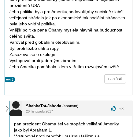
prezidentů USA.
Jeho politika byla pro Ameriku,nedovolil,aby sociálně slabší
veřejnost strádala jak po ekonomické,tak sociální stránce-to
byla jeho vnitřní politika.
Vnější politika pana Obamy myslela hlavně na budoucnost
celého světa.
Varoval před globálním oteplováním.
Byl proti těžbě uhlí a ropy.
Zasazoval se o ekologii.
Vystupoval proti jaderným zbraním.
Jeho Amerika pomáhala lidem v třetím rozvojovém světě.
nahlásit
nový
ShabbaTot-Jahoda
(anonym)
+
3
20. listopadu 2017
pan prezident Obama šel ve stopách velikánů Ameriky
jako byl Abraham L.
Vystupoval proti xenofobii,rasizmu,fašizmu a