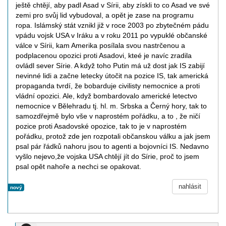
ještě chtějí, aby padl Asad v Sírii, aby získli to co Asad ve své
zemi pro svůj lid vybudoval, a opět je zase na programu
ropa. Islámský stát vznikl již v roce 2003 po zbytečném pádu
vpádu vojsk USA v Iráku a v roku 2011 po vypuklé občanské
válce v Sírii, kam Amerika posílala svou nastrčenou a
podplacenou opozici proti Asadovi, kteé je navíc zradila
ovládl sever Sírie. A když toho Putin má už dost jak IS zabijí
nevinné lidi a začne letecky útočit na pozice IS, tak americká
propaganda tvrdí, že bobarduje civilisty nemocnice a proti
vládní opozici. Ale, když bombardovalo americké letectvo
nemocnice v Bělehradu tj. hl. m. Srbska a Černý hory, tak to
samozdřejmě bylo vše v naprostém pořádku, a to , že ničí
pozice proti Asadovské opozice, tak to je v naprostém
pořádku, protož zde jen rozpotali občanskou válku a jak jsem
psal pár řádků nahoru jsou to agenti a bojovníci IS. Nedavno
vyšlo nejevo,že vojska USA chtějí jít do Sírie, proč to jsem
psal opět nahoře a nechci se opakovat.
nahlásit
nový