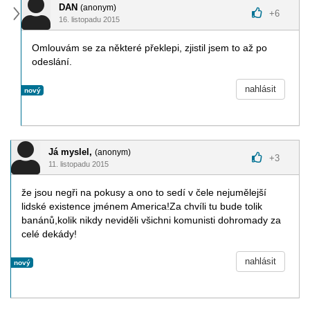
DAN
(anonym)
+
6
16. listopadu 2015
Omlouvám se za některé překlepi, zjistil jsem to až po
odeslání.
nahlásit
nový
Já myslel,
(anonym)
+
3
11. listopadu 2015
že jsou negři na pokusy a ono to sedí v čele nejumělejší
lidské existence jménem America!Za chvíli tu bude tolik
banánů,kolik nikdy neviděli všichni komunisti dohromady za
celé dekády!
nahlásit
nový