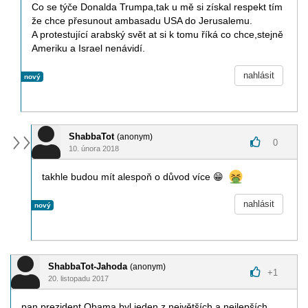
Co se týče Donalda Trumpa,tak u mě si získal respekt tím
že chce přesunout ambasadu USA do Jerusalemu.
A protestující arabský svět at si k tomu říká co chce,stejně
Ameriku a Israel nenávidí.
nahlásit
nový
ShabbaTot
(anonym)
0
10. února 2018
takhle budou mít alespoň o důvod více
😁
nahlásit
nový
ShabbaTot-Jahoda
(anonym)
+
1
20. listopadu 2017
pan prezident Obama byl jeden z největších a nejlepších