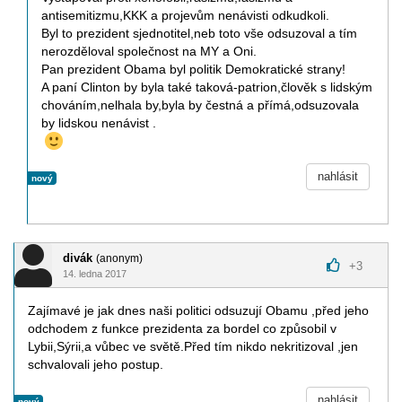
antisemitizmu,KKK a projevům nenávisti odkudkoli.
Byl to prezident sjednotitel,neb toto vše odsuzoval a tím
nerozděloval společnost na MY a Oni.
Pan prezident Obama byl politik Demokratické strany!
A paní Clinton by byla také taková-patrion,člověk s lidským
chováním,nelhala by,byla by čestná a přímá,odsuzovala
by lidskou nenávist .
nahlásit
nový
divák
(anonym)
+
3
14. ledna 2017
Zajímavé je jak dnes naši politici odsuzují Obamu ,před jeho
odchodem z funkce prezidenta za bordel co způsobil v
Lybii,Sýrii,a vůbec ve světě.Před tím nikdo nekritizoval ,jen
schvalovali jeho postup.
nahlásit
nový