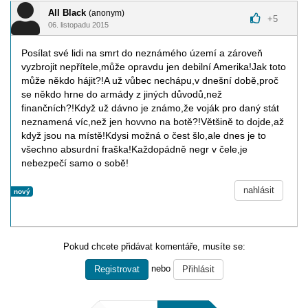
All Black
(anonym)
+
5
06. listopadu 2015
Posílat své lidi na smrt do neznámého území a zároveň
vyzbrojit nepřítele,může opravdu jen debilní Amerika!Jak toto
může někdo hájit?!A už vůbec nechápu,v dnešní době,proč
se někdo hrne do armády z jiných důvodů,než
finančních?!Když už dávno je známo,že voják pro daný stát
neznamená víc,než jen hovvno na botě?!Většině to dojde,až
když jsou na místě!Kdysi možná o čest šlo,ale dnes je to
všechno absurdní fraška!Každopádně negr v čele,je
nebezpečí samo o sobě!
nahlásit
nový
Pokud chcete přidávat komentáře, musíte se:
nebo
Registrovat
Přihlásit