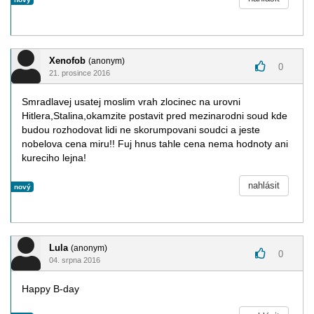
Xenofob
(anonym)
0
21. prosince 2016
Smradlavej usatej moslim vrah zlocinec na urovni
Hitlera,Stalina,okamzite postavit pred mezinarodni soud kde
budou rozhodovat lidi ne skorumpovani soudci a jeste
nobelova cena miru!! Fuj hnus tahle cena nema hodnoty ani
kureciho lejna!
nahlásit
nový
Lula
(anonym)
0
04. srpna 2016
Happy B-day