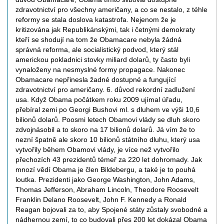
zdravotnictví pro všechny američany, a co se nestalo, z téhle
reformy se stala doslova katastrofa. Nejenom že je
kritizována jak Republikánskými, tak i četnými demokraty
kteří se shodují na tom že Obamacare nebyla žádná
správná reforma, ale socialistický podvod, který stál
americkou pokladnici stovky miliard dolarů, ty často byli
vynaloženy na nesmyslné formy propagace. Nakonec
Obamacare nepřinesla žadné dostupné a fungující
zdravotnictví pro američany. 6. důvod rekordní zadlužení
usa. Když Obama počátkem roku 2009 ujímal úřadu,
přebíral zemi po Georgi Bushovi ml. s dluhem ve výši 10,6
bilionů dolarů. Poosmi letech Obamovi vlády se dluh skoro
zdvojnásobil a to skoro na 17 bilionů dolarů. Já vím že to
nezní špatně ale skoro 10 bilionů státního dluhu, který usa
vytvořily během Obamovi vlády, je více než vytvořilo
přechozích 43 prezidentů témeř za 220 let dohromady. Jak
mnozí vědí Obama je člen Bildebergu, a také je to pouhá
loutka. Prezidenti jako George Washington, John Adams,
Thomas Jefferson, Abraham Lincoln, Theodore Roosevelt
Franklin Delano Roosevelt, John F. Kennedy a Ronald
Reagan bojovali za to, aby Spojené státy zůstaly svobodné a
nádhernou zemí, to co budovali přes 200 let dokázal Obama