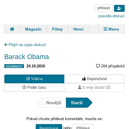
přihlásit
pravidla diskuzí
Magazín
Filmy
Herci
Zpěváci
Menu
Skupiny
Modelky
Sportovci
Spisovatelé
Přejít na výpis diskuzí
Panovníci
Finančníci
Komentáře
Barack Obama
24.10.2010
204 příspěvků
OSOBNOST
Vlákna
Doporučené
Podle času
S mojí účastí (0)
Novější
Starší
Pokud chcete přidávat komentáře, musíte se:
nebo
Registrovat
Přihlásit