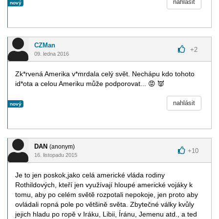
nahlásit
nový
CZMan
+
2
09. ledna 2016
Zk*rvená Amerika v*mrdala celý svět. Nechápu kdo tohoto
id*ota a celou Ameriku může podporovat...
😡
👿
nahlásit
nový
DAN
(anonym)
+
10
16. listopadu 2015
Je to jen poskok,jako celá americké vláda rodiny
Rothildových, kteří jen využívají hloupé americké vojáky k
tomu, aby po celém světě rozpotali nepokoje, jen proto aby
ovládali ropná pole po většině světa. Zbytečné války kvůly
jejich hladu po ropě v Iráku, Libii, Íránu, Jemenu atd., a ted