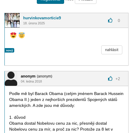
hurvinkovamorticie9
0
18. února 2025
nahlásit
nový
anonym
(anonym)
+
2
04. ledna 2018
Podle mě byl Barack Obama (celým jménem Barack Hussein
Obama II.) jeden z nejhorších prezidentů Spojených států
amerických. A zde jsou mé důvody:
1. důvod
Obama dostal Nobelovu cenu za nic, přesněji dostal
Nobelovu cenu za mír, a proč za nic? Protože za 8 let v