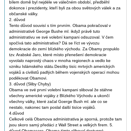
bílem domě byl nejdéle ve válečném období, předběhl
dokonce i prezidenty, kteří byli za obou světových válek a za
občanské války.
2. důvod
Tento důvod souvisí s tím prvním. Obama pokračoval v
administrativě George Bushe ml. ikdyž právě tuto
administrativu ve své volební kampani odsuzoval. V čem
spočívá tato administrativa? Dá se říct ve vývozu
demokracie do zemí blízkého východu. Za Obamy propuklo
tzv. Arabské Jaro, které místo přenešení demokracie
vyvolalo naprostý chaos v mnoha regionech a vedlo ke
vzniku Islámského státu.Desítky tisíc mrtvých amerických
vojáků a civilistů padlých během vojenských operací mohou
poděkovat Obamovi.
3. důvod (Sliby Chyby)
Obama ve své první volební kampani sliboval že stáhne
všechny americké vojáky z Blízkého Východu a ukončí
všechny války, které začal Goerge Bush ml. ale co se
nestalo, nakonec tam poslal další tisíce vojáků.
4.důvod
Celkově celá Obamova administrativa je sporná, protože tam
jsou skoro samý předáci z Wall Street a velkých firem. 5.
důvod Obamacare, Obama tímto sliboval dostupné