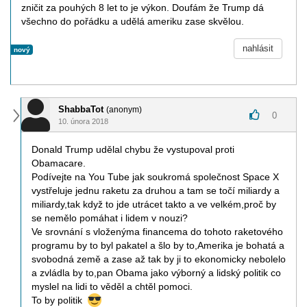
zničit za pouhých 8 let to je výkon. Doufám že Trump dá
všechno do pořádku a udělá ameriku zase skvělou.
nahlásit
nový
ShabbaTot
(anonym)
0
10. února 2018
Donald Trump udělal chybu že vystupoval proti
Obamacare.
Podívejte na You Tube jak soukromá společnost Space X
vystřeluje jednu raketu za druhou a tam se točí miliardy a
miliardy,tak když to jde utrácet takto a ve velkém,proč by
se nemělo pomáhat i lidem v nouzi?
Ve srovnání s vloženýma financema do tohoto raketového
programu by to byl pakatel a šlo by to,Amerika je bohatá a
svobodná země a zase až tak by ji to ekonomicky nebolelo
a zvládla by to,pan Obama jako výborný a lidský politik co
myslel na lidi to věděl a chtěl pomoci.
To by politik