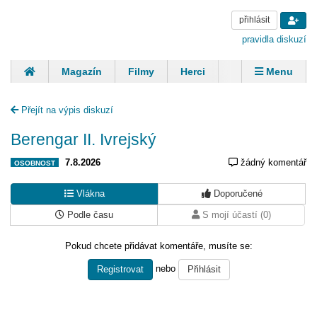
přihlásit
pravidla diskuzí
Magazín
Filmy
Herci
Zpěváci
Menu
Skupiny
Modelky
Sportovci
Spisovatelé
Přejít na výpis diskuzí
Panovníci
Finančníci
Komentáře
Berengar II. Ivrejský
7.8.2026
žádný komentář
OSOBNOST
Vlákna
Doporučené
Podle času
S mojí účastí (0)
Pokud chcete přidávat komentáře, musíte se:
nebo
Registrovat
Přihlásit