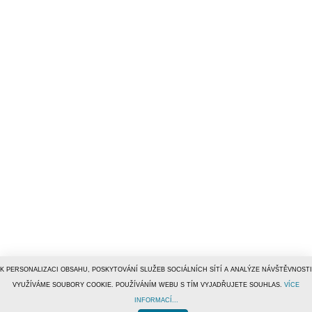
K PERSONALIZACI OBSAHU, POSKYTOVÁNÍ SLUŽEB SOCIÁLNÍCH SÍTÍ A ANALÝZE NÁVŠTĚVNOSTI
VYUŽÍVÁME SOUBORY COOKIE. POUŽÍVÁNÍM WEBU S TÍM VYJADŘUJETE SOUHLAS.
VÍCE
INFORMACÍ...
© 1996–2019
Tiscali Media, a.s.
ISSN 1801-5131