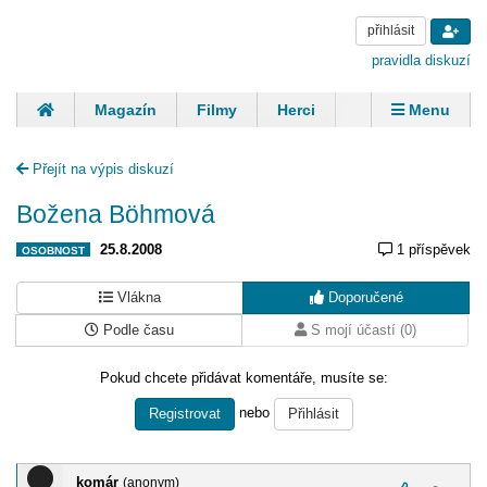
přihlásit
pravidla diskuzí
Magazín
Filmy
Herci
Zpěváci
Menu
Skupiny
Modelky
Sportovci
Spisovatelé
Přejít na výpis diskuzí
Panovníci
Finančníci
Komentáře
Božena Böhmová
25.8.2008
1 příspěvek
OSOBNOST
Vlákna
Doporučené
Podle času
S mojí účastí (0)
Pokud chcete přidávat komentáře, musíte se:
nebo
Registrovat
Přihlásit
komár
(anonym)