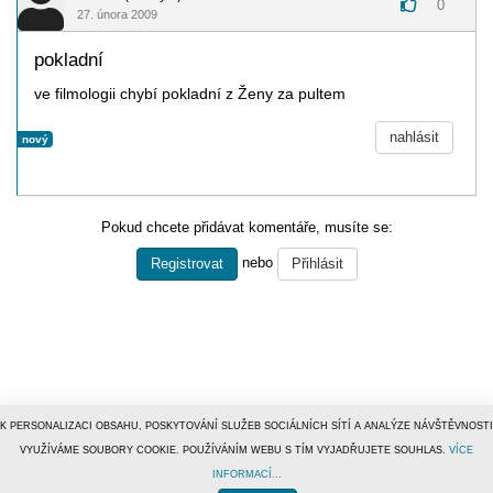
0
27. února 2009
pokladní
ve filmologii chybí pokladní z Ženy za pultem
nahlásit
nový
Pokud chcete přidávat komentáře, musíte se:
nebo
Registrovat
Přihlásit
K PERSONALIZACI OBSAHU, POSKYTOVÁNÍ SLUŽEB SOCIÁLNÍCH SÍTÍ A ANALÝZE NÁVŠTĚVNOSTI
VYUŽÍVÁME SOUBORY COOKIE. POUŽÍVÁNÍM WEBU S TÍM VYJADŘUJETE SOUHLAS.
VÍCE
INFORMACÍ...
© 1996–2019
Tiscali Media, a.s.
ISSN 1801-5131