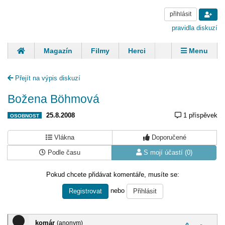
přihlásit
pravidla diskuzí
Magazín
Filmy
Herci
Zpěváci
Menu
Skupiny
Modelky
Sportovci
Spisovatelé
Přejít na výpis diskuzí
Panovníci
Finančníci
Komentáře
Božena Böhmová
25.8.2008
1 příspěvek
OSOBNOST
Vlákna
Doporučené
Podle času
S mojí účastí (0)
Pokud chcete přidávat komentáře, musíte se:
nebo
Registrovat
Přihlásit
komár
(anonym)