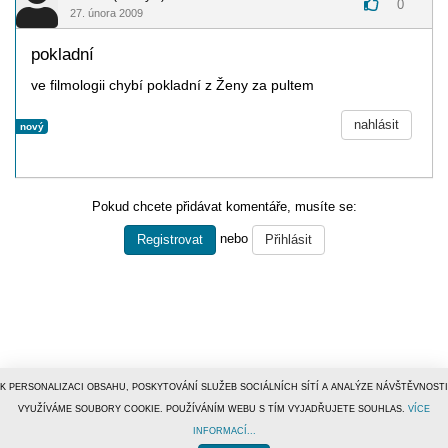
0
27. února 2009
pokladní
ve filmologii chybí pokladní z Ženy za pultem
nahlásit
nový
Pokud chcete přidávat komentáře, musíte se:
nebo
Registrovat
Přihlásit
K PERSONALIZACI OBSAHU, POSKYTOVÁNÍ SLUŽEB SOCIÁLNÍCH SÍTÍ A ANALÝZE NÁVŠTĚVNOSTI
VYUŽÍVÁME SOUBORY COOKIE. POUŽÍVÁNÍM WEBU S TÍM VYJADŘUJETE SOUHLAS.
VÍCE
INFORMACÍ...
© 1996–2019
Tiscali Media, a.s.
ISSN 1801-5131