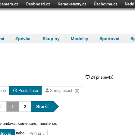
igamers.cz
Osobnosti.cz
Karaoketexty.cz
Úschovna.cz
Nedd
ci
Zpěváci
Skupiny
Modelky
Sportovci
Sp
24 příspěvků
ené
Podle času
S mojí účastí (0)
í
1
2
Starší
 přidávat komentáře, musíte se:
nebo
trovat
Přihlásit