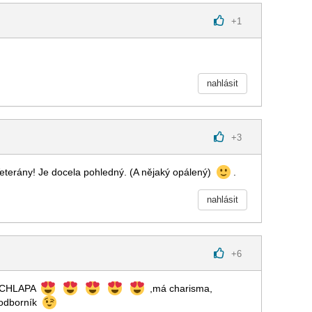
+
1
nahlásit
+
3
eterány! Je docela pohledný. (A nějaký opálený)
.
nahlásit
+
6
O CHLAPA
,má charisma,
 odborník