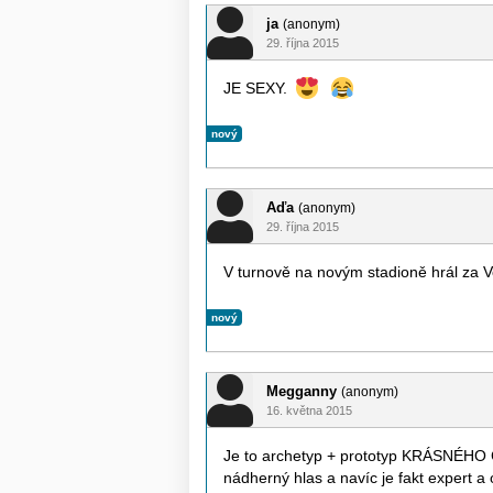
ja
(anonym)
29. října 2015
JE SEXY.
nový
Aďa
(anonym)
29. října 2015
V turnově na novým stadioně hrál za V
nový
Megganny
(anonym)
16. května 2015
Je to archetyp + prototyp KRÁSNÉH
nádherný hlas a navíc je fakt expert a