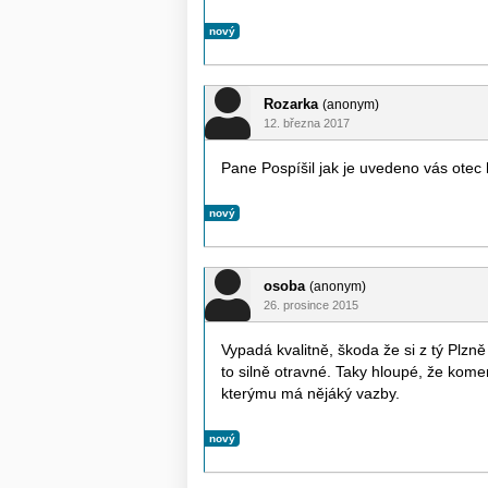
nový
Rozarka
(anonym)
12. března 2017
Pane Pospíšil jak je uvedeno vás otec h
nový
osoba
(anonym)
26. prosince 2015
Vypadá kvalitně, škoda že si z tý Plzně 
to silně otravné. Taky hloupé, že kome
kterýmu má nějáký vazby.
nový