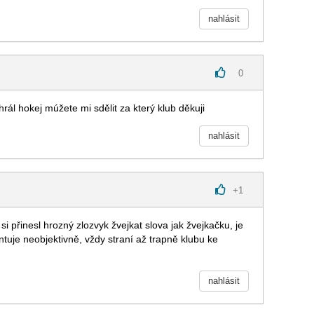
nahlásit
0
rál hokej múžete mi sdělit za který klub děkuji
nahlásit
+
1
si přinesl hrozný zlozvyk žvejkat slova jak žvejkačku, je
ntuje neobjektivně, vždy straní až trapně klubu ke
nahlásit