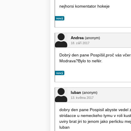
nejhorsi komentator hokeje
nový
Andrea
(anonym)
18. září 2017
Dobrý den pane Pospíšil,proč vás včerá
Modrava?Bylo to nefér.
nový
luban
(anonym)
13. května 2017
dobry den pane Pospisil abyste vedel z
stridacce u nemeckeho tymu v roli kust
uviry brat jiri to jenom jako perlicku
luban