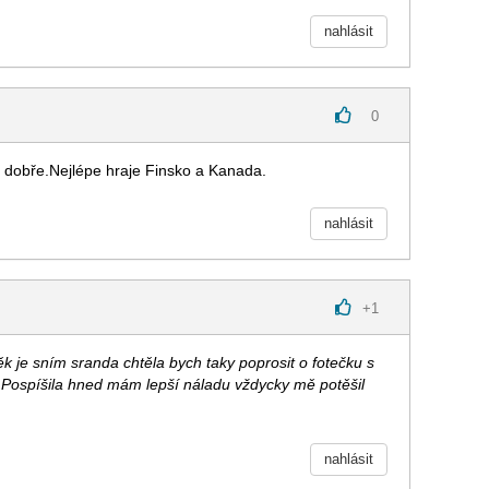
nahlásit
0
š dobře.Nejlépe hraje Finsko a Kanada.
nahlásit
+
1
ěk je sním sranda chtěla bych taky poprosit o fotečku s
Pospíšila hned mám lepší náladu vždycky mě potěšil
nahlásit