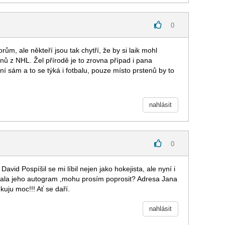
0
m, ale někteří jsou tak chytří, že by si laik mohl
enů z NHL. Žel přírodě je to zrovna případ i pana
ní sám a to se týká i fotbalu, pouze místo prstenů by to
nahlásit
0
avid Pospíšil se mi líbil nejen jako hokejista, ale nyní i
skala jeho autogram ,mohu prosím poprosit? Adresa Jana
ju moc!!! Ať se daří.
nahlásit