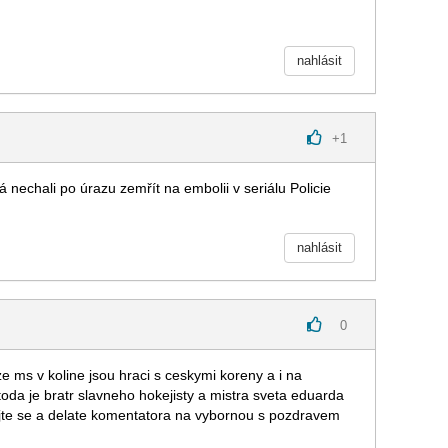
nahlásit
+
1
 nechali po úrazu zemřít na embolii v seriálu Policie
nahlásit
0
e ms v koline jsou hraci s ceskymi koreny a i na
oda je bratr slavneho hokejisty a mistra sveta eduarda
 mejte se a delate komentatora na vybornou s pozdravem