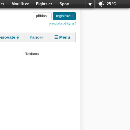
.cz
Moulík.cz
Fights.cz
Sport
25 °C
přihlásit
přihlásit
registrovat
registrovat
pravidla diskuzí
isovatelé
Panovníci
Menu