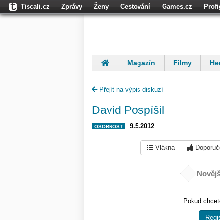
Tiscali.cz
Zprávy
Ženy
Cestování
Games.cz
Prof
Dokina.cz
CZhity.cz
Našepeníze.cz
StartupInsider.cz
Magazín
Filmy
Her
Finančníci
Komentáře
Přejít na výpis diskuzí
David Pospíšil
9.5.2012
OSOBNOST
Vlákna
Doporuč
Novějš
Pokud chcete
Regis