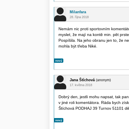
Milanfara
28. října 2018
Nemám nic proti sportovním komentátorů
myslet, že mají na kontě min. pět prst
Pospíšila. Na jeho obranu jen to, že ne
mohla být třeba Niké.
nový
Jana Štíchová
(anonym)
17. května 2018
Dobrý den, jestli mohu napsat, tak pan D
v jiné roli komentátora. Ráda bych zí
Štíchová PODHAJ 39 Turnov 51101 děku
nový