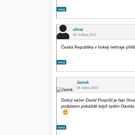
nový
obraz
09. května 2021
Česká Republika v hokeji nehraje příli
nový
Janink
08. ledna 2020
Dobrý večer David Pospíšil je fajn člov
podpisem pokaždé když vydim Davida 
nový