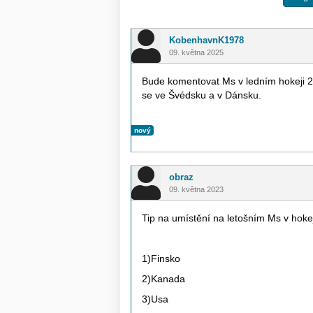
KobenhavnK1978
09. května 2025
Bude komentovat Ms v ledním hokeji 2
se ve Švédsku a v Dánsku.
nový
obraz
09. května 2023
Tip na umístění na letošním Ms v hoke
1)Finsko
2)Kanada
3)Usa