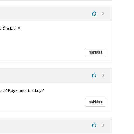
0
 Čáslavi!!!
nahlásit
0
aci? Když ano, tak kdy?
nahlásit
0