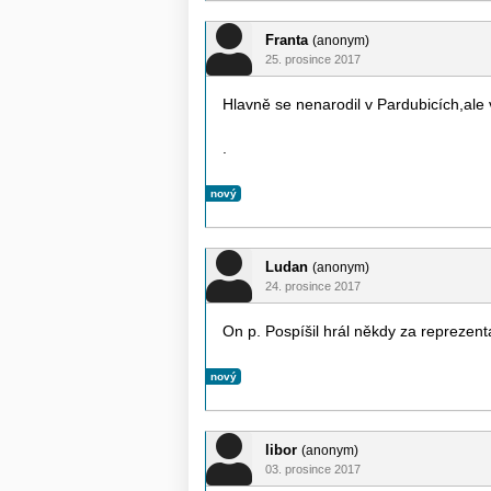
Franta
(anonym)
25. prosince 2017
Hlavně se nenarodil v Pardubicích,ale v
.
nový
Ludan
(anonym)
24. prosince 2017
On p. Pospíšil hrál někdy za reprezent
nový
libor
(anonym)
03. prosince 2017