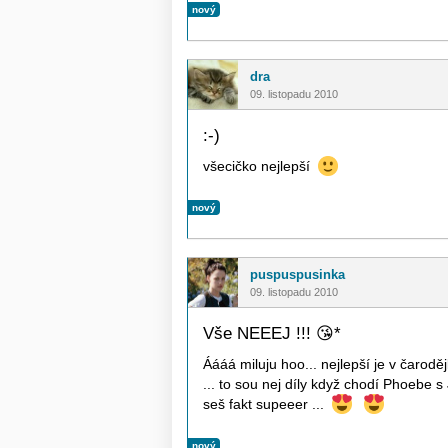
nový
dra
09. listopadu 2010
:-)
všecičko nejlepší
nový
puspuspusinka
09. listopadu 2010
Vše NEEEJ !!!
😘
*
Áááá miluju hoo... nejlepší je v čarod
... to sou nej díly když chodí Phoebe s 
seš fakt supeeer ...
nový