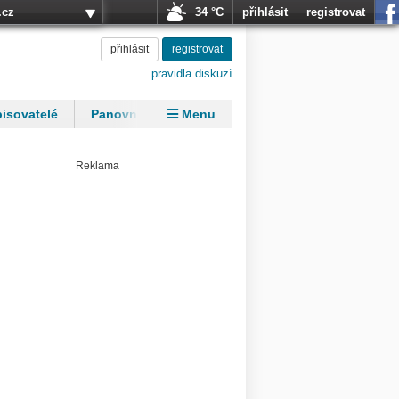
.cz
34 °C
přihlásit
registrovat
přihlásit
registrovat
pravidla diskuzí
isovatelé
Panovníci
Menu