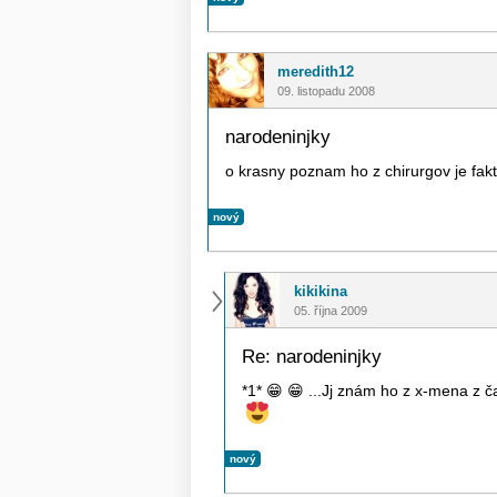
meredith12
09. listopadu 2008
narodeninjky
o krasny poznam ho z chirurgov je fak
nový
kikikina
05. října 2009
Re: narodeninjky
*1*
😁
😁
...Jj znám ho z x-mena z ča
nový