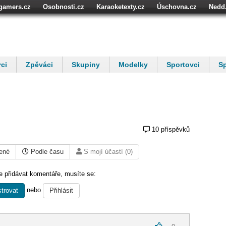
igamers.cz
Osobnosti.cz
Karaoketexty.cz
Úschovna.cz
Nedd
níze.cz
StartupInsider.cz
ci
Zpěváci
Skupiny
Modelky
Sportovci
Sp
10 příspěvků
ené
Podle času
S mojí účastí (0)
 přidávat komentáře, musíte se:
nebo
trovat
Přihlásit