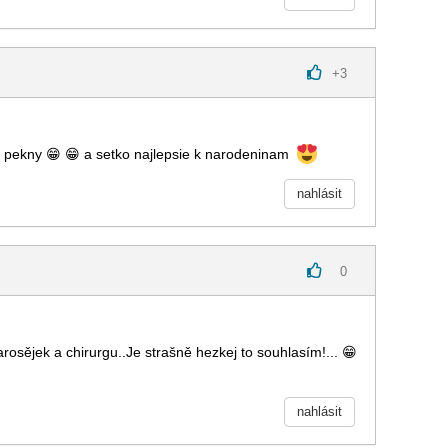
+
3
t pekny
😁
😁
a setko najlepsie k narodeninam
nahlásit
0
rosějek a chirurgu..Je strašně hezkej to souhlasím!...
😁
nahlásit