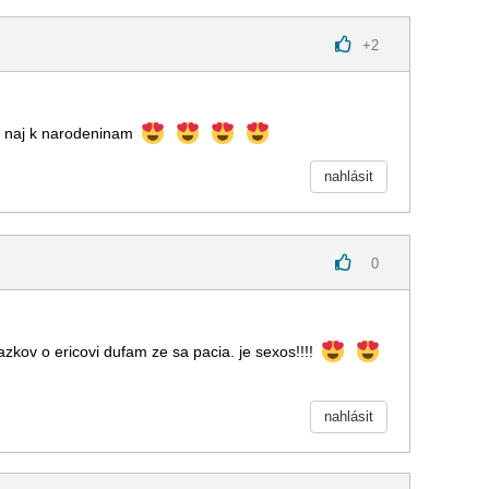
+
2
ko naj k narodeninam
nahlásit
0
zkov o ericovi dufam ze sa pacia. je sexos!!!!
nahlásit