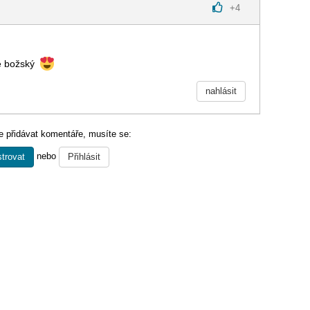
+
4
je božský
nahlásit
 přidávat komentáře, musíte se:
nebo
trovat
Přihlásit