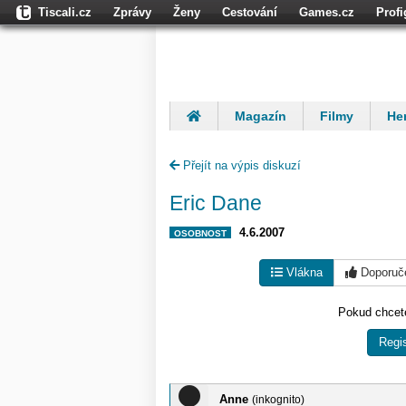
Tiscali.cz
Zprávy
Ženy
Cestování
Games.cz
Prof
Moulík.cz
Fights.cz
Sport
Dokina.cz
CZhity.cz
Našepe
Magazín
Filmy
Her
Finančníci
Komentáře
Přejít na výpis diskuzí
Eric Dane
4.6.2007
OSOBNOST
Vlákna
Doporuč
Pokud chcete
Regis
Anne
(inkognito)