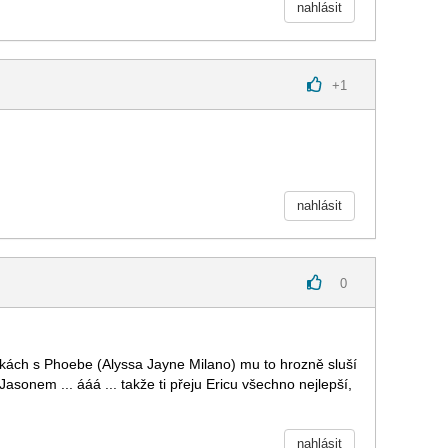
nahlásit
+
1
nahlásit
0
ějkách s Phoebe (Alyssa Jayne Milano) mu to hrozně sluší
Jasonem ... ááá ... takže ti přeju Ericu všechno nejlepší,
nahlásit