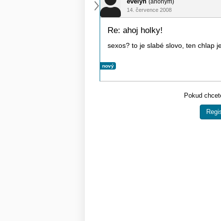
evelyn
(anonym)
14. července 2008
Re: ahoj holky!
sexos? to je slabé slovo, ten chlap 
nový
Pokud chcete
Regis