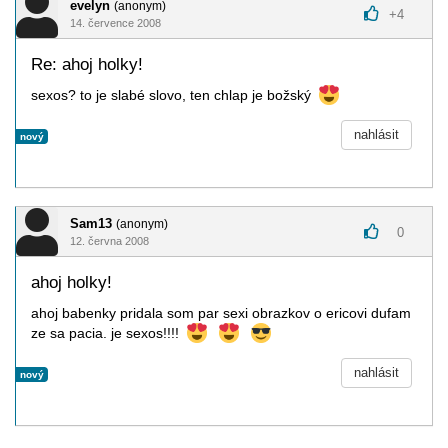
evelyn
(anonym)
+
4
14. července 2008
Re: ahoj holky!
sexos? to je slabé slovo, ten chlap je božský
nahlásit
nový
Sam13
(anonym)
0
12. června 2008
ahoj holky!
ahoj babenky pridala som par sexi obrazkov o ericovi dufam
ze sa pacia. je sexos!!!!
nahlásit
nový