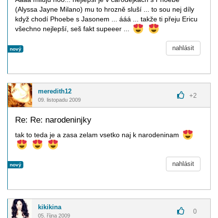
(Alyssa Jayne Milano) mu to hrozně sluší ... to sou nej díly
když chodí Phoebe s Jasonem ... ááá ... takže ti přeju Ericu
všechno nejlepší, seš fakt supeeer ...
nahlásit
nový
meredith12
+
2
09. listopadu 2009
Re: Re: narodeninjky
tak to teda je a zasa zelam vsetko naj k narodeninam
nahlásit
nový
kikikina
0
05. října 2009