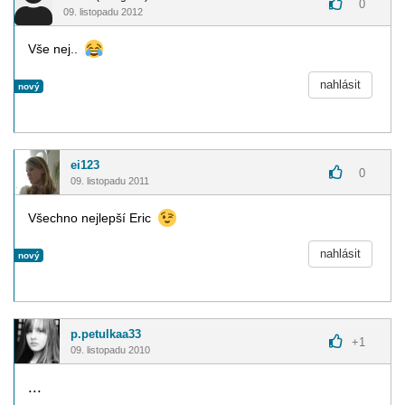
0
09. listopadu 2012
Vše nej..
nahlásit
nový
ei123
0
09. listopadu 2011
Všechno nejlepší Eric
nahlásit
nový
p.petulkaa33
+
1
09. listopadu 2010
...