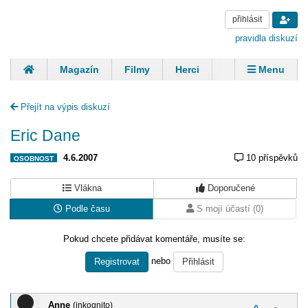
přihlásit
pravidla diskuzí
Magazín
Filmy
Herci
Zpěváci
Menu
Skupiny
Modelky
Sportovci
Spisovatelé
Přejít na výpis diskuzí
Panovníci
Finančníci
Komentáře
Eric Dane
4.6.2007
10 příspěvků
OSOBNOST
Vlákna
Doporučené
Podle času
S mojí účastí (0)
Pokud chcete přidávat komentáře, musíte se:
nebo
Registrovat
Přihlásit
Anne
(inkognito)