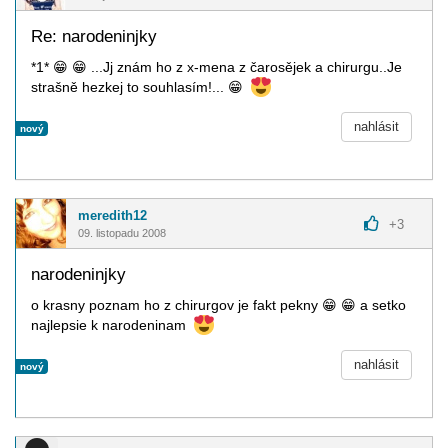
Re: narodeninjky
*1*
😁
😁
...Jj znám ho z x-mena z čarosějek a chirurgu..Je
strašně hezkej to souhlasím!...
😁
nahlásit
nový
meredith12
+
3
09. listopadu 2008
narodeninjky
o krasny poznam ho z chirurgov je fakt pekny
😁
😁
a setko
najlepsie k narodeninam
nahlásit
nový