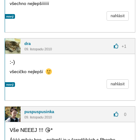
všechno nejlepšíííííí
nahlásit
nový
dra
+
1
09. listopadu 2010
:-)
všecičko nejlepší
nahlásit
nový
puspuspusinka
0
09. listopadu 2010
Vše NEEEJ !!!
😘
*
Áááá miluju hoo... nejlepší je v čarodějkách s Phoebe