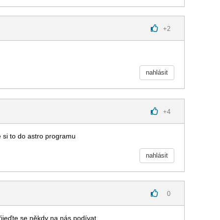
+
2
nahlásit
+
4
te si to do astro programu
nahlásit
0
řijeďte se někdy na nás podívat.