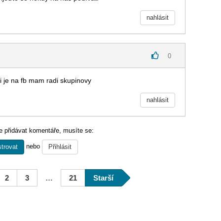
nahlásit
0
si je na fb mam radi skupinovy
nahlásit
 přidávat komentáře, musíte se:
nebo
trovat
Přihlásit
2
3
…
21
Starší