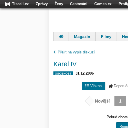
Tiscali.cz
Zprávy
Ženy
Cestování
Games.cz
Prof
Moulík.cz
Fights.cz
Sport
Dokina.cz
CZhity.cz
Našepe
Magazín
Filmy
Her
Finančníci
Komentáře
Přejít na výpis diskuzí
Karel IV.
31.12.2006
OSOBNOST
Vlákna
Doporuč
Novější
1
Pokud chcete
Regis