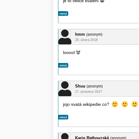
je to velice kvalitní
😁
nový
hmm
(anonym)
20. února 2018
looool
👿
nový
Shuu
(anonym)
17. prosince 2017
jojo svatá wikipedie co?
nový
Karin Rathouzská
(anonym)