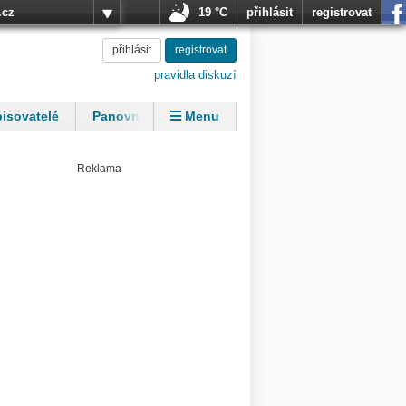
.cz
19 °C
přihlásit
registrovat
přihlásit
registrovat
pravidla diskuzí
isovatelé
Panovníci
Menu