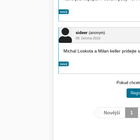
nový
sideer
(anonym)
08. června 2016
Michal Loskota a Milan keller pridejte 
nový
Pokud chcete
Regis
Novější
1