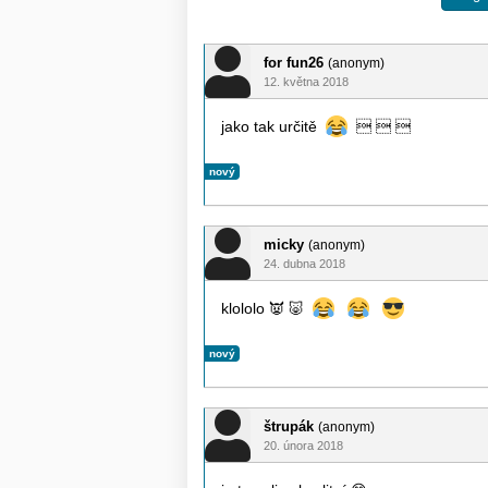
for fun26
(anonym)
12. května 2018
jako tak určitě
  
nový
micky
(anonym)
24. dubna 2018
klololo
👿
🐷
nový
štrupák
(anonym)
20. února 2018