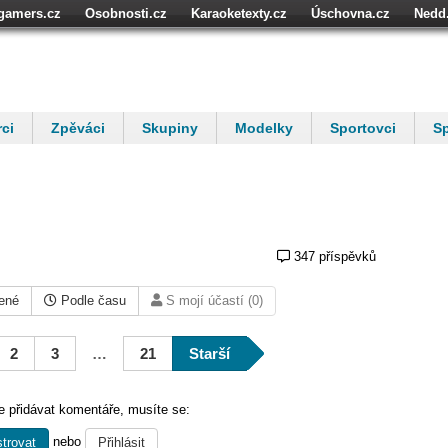
igamers.cz
Osobnosti.cz
Karaoketexty.cz
Úschovna.cz
Nedd
níze.cz
StartupInsider.cz
ci
Zpěváci
Skupiny
Modelky
Sportovci
Sp
347 příspěvků
ené
Podle času
S mojí účastí (0)
2
3
…
21
Starší
 přidávat komentáře, musíte se:
nebo
trovat
Přihlásit