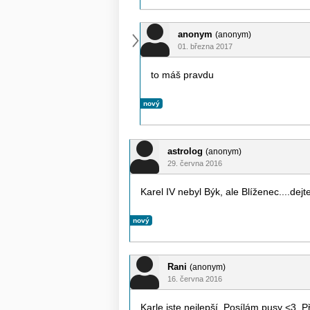
anonym
(anonym)
01. března 2017
to máš pravdu
nový
astrolog
(anonym)
29. června 2016
Karel IV nebyl Býk, ale Blíženec....dej
nový
Rani
(anonym)
16. června 2016
Karle jste nejlepší. Posílám pusy <3. P