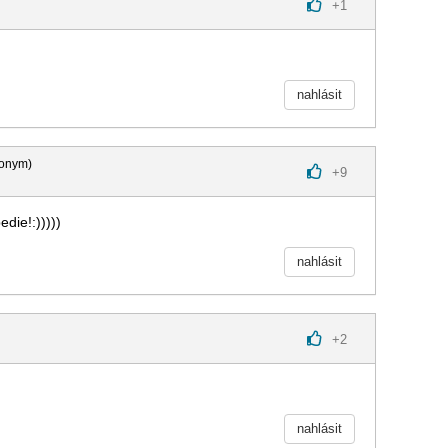
+
1
nahlásit
onym)
+
9
edie!:)))))
nahlásit
+
2
nahlásit