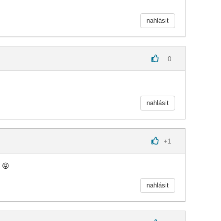
nahlásit
0
nahlásit
+
1
😡
nahlásit