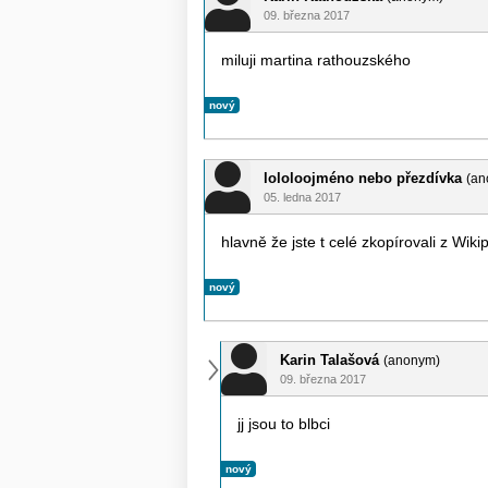
09. března 2017
miluji martina rathouzského
nový
lololoojméno nebo přezdívka
(an
05. ledna 2017
hlavně že jste t celé zkopírovali z Wikip
nový
Karin Talašová
(anonym)
09. března 2017
jj jsou to blbci
nový