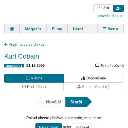
přihlásit
pravidla diskuzí
Magazín
Filmy
Herci
Zpěváci
Menu
Skupiny
Modelky
Sportovci
Spisovatelé
Přejít na výpis diskuzí
Panovníci
Finančníci
Komentáře
Kurt Cobain
31.12.2006
467 příspěvků
OSOBNOST
Vlákna
Doporučené
Podle času
S mojí účastí (0)
Novější
Starší
Pokud chcete přidávat komentáře, musíte se:
nebo
Registrovat
Přihlásit