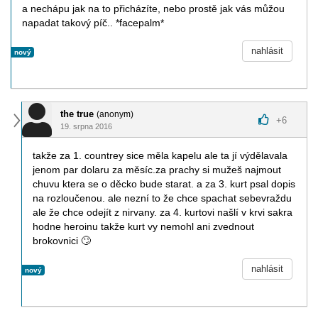
a nechápu jak na to přicházíte, nebo prostě jak vás můžou
napadat takový píč.. *facepalm*
nahlásit
nový
the true
(anonym)
+
6
19. srpna 2016
takže za 1. countrey sice měla kapelu ale ta jí výdělavala
jenom par dolaru za měsíc.za prachy si mužeš najmout
chuvu ktera se o děcko bude starat. a za 3. kurt psal dopis
na rozloučenou. ale nezní to že chce spachat sebevraždu
ale že chce odejít z nirvany. za 4. kurtovi našlí v krvi sakra
hodne heroinu takže kurt vy nemohl ani zvednout
brokovnici
🙄
nahlásit
nový