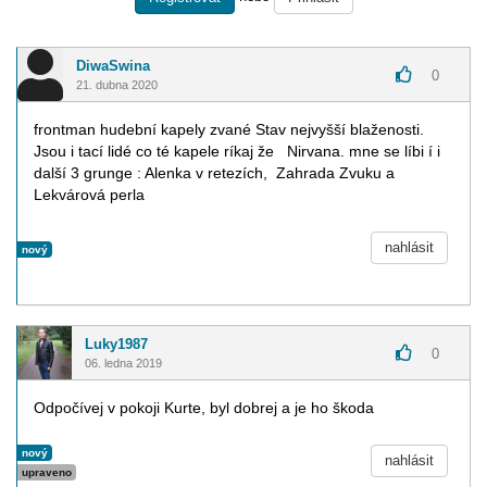
DiwaSwina
0
21. dubna 2020
frontman hudební kapely zvané Stav nejvyšší blaženosti.
Jsou i tací lidé co té kapele ríkaj že Nirvana. mne se líbi í i
další 3 grunge : Alenka v retezích, Zahrada Zvuku a
Lekvárová perla
nahlásit
nový
Luky1987
0
06. ledna 2019
Odpočívej v pokoji Kurte, byl dobrej a je ho škoda
nový
nahlásit
upraveno