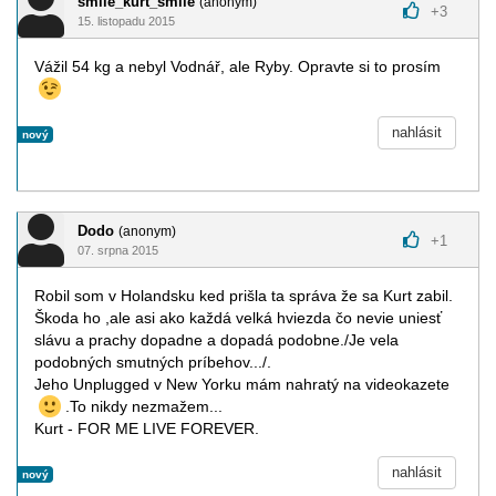
smile_kurt_smile
(anonym)
+
3
15. listopadu 2015
Vážil 54 kg a nebyl Vodnář, ale Ryby. Opravte si to prosím
nahlásit
nový
Dodo
(anonym)
+
1
07. srpna 2015
Robil som v Holandsku ked prišla ta správa že sa Kurt zabil.
Škoda ho ,ale asi ako každá velká hviezda čo nevie uniesť
slávu a prachy dopadne a dopadá podobne./Je vela
podobných smutných príbehov.../.
Jeho Unplugged v New Yorku mám nahratý na videokazete
.To nikdy nezmažem...
Kurt - FOR ME LIVE FOREVER.
nahlásit
nový