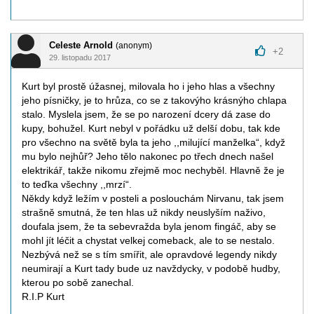
Celeste Arnold
(anonym)
+
2
29. listopadu 2017
Kurt byl prostě úžasnej, milovala ho i jeho hlas a všechny
jeho písničky, je to hrůza, co se z takovýho krásnýho chlapa
stalo. Myslela jsem, že se po narození dcery dá zase do
kupy, bohužel. Kurt nebyl v pořádku už delší dobu, tak kde
pro všechno na světě byla ta jeho ,,milující manželka“, když
mu bylo nejhůř? Jeho tělo nakonec po třech dnech našel
elektrikář, takže nikomu zřejmě moc nechyběl. Hlavně že je
to teďka všechny ,,mrzí“.
Někdy když ležím v posteli a poslouchám Nirvanu, tak jsem
strašně smutná, že ten hlas už nikdy neuslyším naživo,
doufala jsem, že ta sebevražda byla jenom fingáč, aby se
mohl jít léčit a chystat velkej comeback, ale to se nestalo.
Nezbývá než se s tím smířit, ale opravdové legendy nikdy
neumirají a Kurt tady bude uz navždycky, v podobě hudby,
kterou po sobě zanechal.
R.I.P Kurt