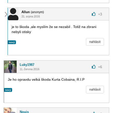
Allun
(anonym)
+
3
31. srpna 2016
je to škoda ,ale myslím že se nezabil . Totiž na zbrani
nebyli otisky
nahlásit
nový
Luky1987
+
6
11. června 2016
Je ho opravdu velká škoda Kurta Cobaina, R.I.P
nahlásit
nový
Nouis