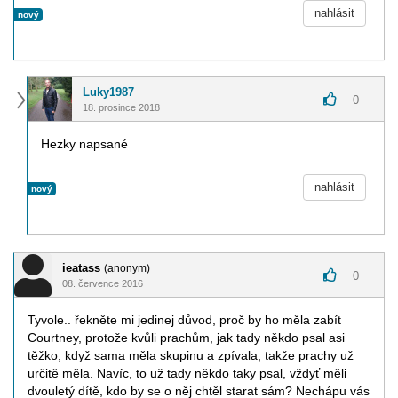
nahlásit
nový
Luky1987
0
18. prosince 2018
Hezky napsané
nahlásit
nový
ieatass
(anonym)
0
08. července 2016
Tyvole.. řekněte mi jedinej důvod, proč by ho měla zabít
Courtney, protože kvůli prachům, jak tady někdo psal asi
těžko, když sama měla skupinu a zpívala, takže prachy už
určitě měla. Navíc, to už tady někdo taky psal, vždyť měli
dvouletý dítě, kdo by se o něj chtěl starat sám? Nechápu vás