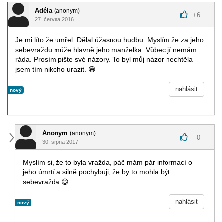
Adéla
(anonym)
+
6
27. června 2016
Je mi líto že umřel. Dělal úžasnou hudbu. Myslím že za jeho
sebevraždu může hlavně jeho manželka. Vůbec jí nemám
ráda. Prosím pište své názory. To byl můj názor nechtěla
jsem tím nikoho urazit.
😁
nahlásit
nový
Anonym
(anonym)
0
30. srpna 2017
Myslím si, že to byla vražda, páč mám pár informací o
jeho úmrtí a silně pochybuji, že by to mohla být
sebevražda
😃
nahlásit
nový