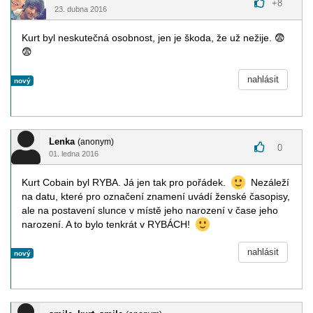
+
8
23. dubna 2016
Kurt byl neskutečná osobnost, jen je škoda, že už nežije.
😨
😨
nahlásit
nový
Lenka
(anonym)
0
01. ledna 2016
Kurt Cobain byl RYBA. Já jen tak pro pořádek.
Nezáleží
na datu, které pro označení znamení uvádí ženské časopisy,
ale na postavení slunce v místě jeho narození v čase jeho
narození. A to bylo tenkrát v RYBÁCH!
nahlásit
nový