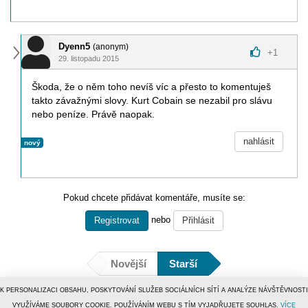
Dyenn5
(anonym)
+
1
29. listopadu 2015
Škoda, že o něm toho nevíš víc a přesto to komentuješ
takto závažnými slovy. Kurt Cobain se nezabil pro slávu
nebo peníze. Právě naopak.
nahlásit
nový
Pokud chcete přidávat komentáře, musíte se:
nebo
Registrovat
Přihlásit
Novější
Starší
K PERSONALIZACI OBSAHU, POSKYTOVÁNÍ SLUŽEB SOCIÁLNÍCH SÍTÍ A ANALÝZE NÁVŠTĚVNOSTI
VYUŽÍVÁME SOUBORY COOKIE. POUŽÍVÁNÍM WEBU S TÍM VYJADŘUJETE SOUHLAS.
VÍCE