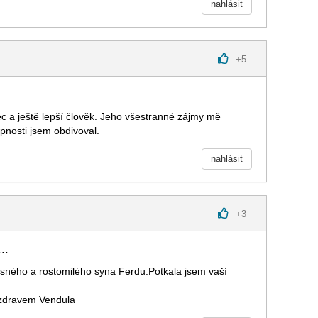
nahlásit
+
5
c a ještě lepší člověk. Jeho všestranné zájmy mě
pnosti jsem obdivoval.
nahlásit
+
3
..
sného a rostomilého syna Ferdu.Potkala jsem vaší
ozdravem Vendula