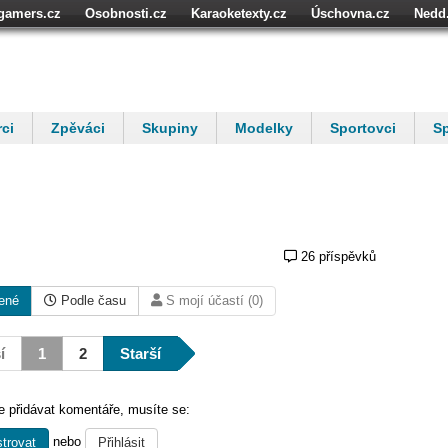
igamers.cz
Osobnosti.cz
Karaoketexty.cz
Úschovna.cz
Nedd
níze.cz
StartupInsider.cz
ci
Zpěváci
Skupiny
Modelky
Sportovci
Sp
26 příspěvků
ené
Podle času
S mojí účastí (0)
í
1
2
Starší
 přidávat komentáře, musíte se:
nebo
trovat
Přihlásit