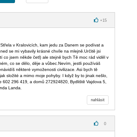
+
15
e Střela v Kralovicích, kam jedu za Danem se podívat a
ned se mi vybavily krásné chvíle na mlejně.Určitě jsi
 co jsem někde četl) ale stejně bych Tě moc rád viděl v
ém, co se dělo, děje a vůbec.Nevím, jestli používáš
enávidíš některé vymoženosti civilizace. Asi bych tě
jak složité a mimo moje pohyby. I když by to jinak nešlo,
je 602 296 419, a domů 272924820, Bydliště Vajdova 5,
anda Landa.
nahlásit
0