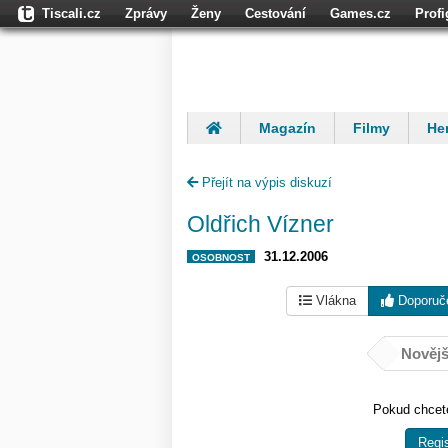
Tiscali.cz
Zprávy
Ženy
Cestování
Games.cz
Prof
Moulík.cz
Fights.cz
Sport
Dokina.cz
CZhity.cz
Našepe
Magazín
Filmy
Her
Finančníci
Komentáře
Přejít na výpis diskuzí
Oldřich Vízner
31.12.2006
OSOBNOST
Vlákna
Doporuč
Novějš
Pokud chcete
Regis