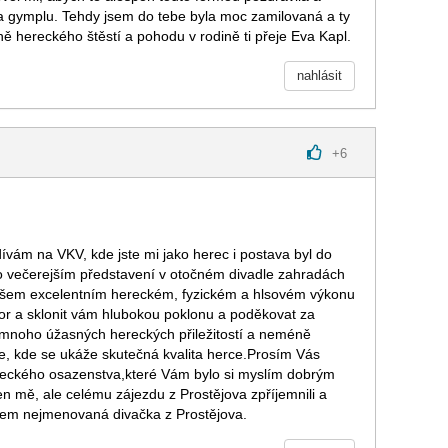
a gymplu. Tehdy jsem do tebe byla moc zamilovaná a ty
ně hereckého štěstí a pohodu v rodině ti přeje Eva Kapl.
nahlásit
+
6
dívám na VKV, kde jste mi jako herec i postava byl do
po večerejším představení v otočném divadle zahradách
šem excelentním hereckém, fyzickém a hlsovém výkonu
or a sklonit vám hlubokou poklonu a poděkovat za
 mnoho úžasných hereckých přiležitostí a neméně
e, kde se ukáže skutečná kvalita herce.Prosím Vás
reckého osazenstva,které Vám bylo si myslím dobrým
 mě, ale celému zájezdu z Prostějova zpříjemnili a
avem nejmenovaná divačka z Prostějova.