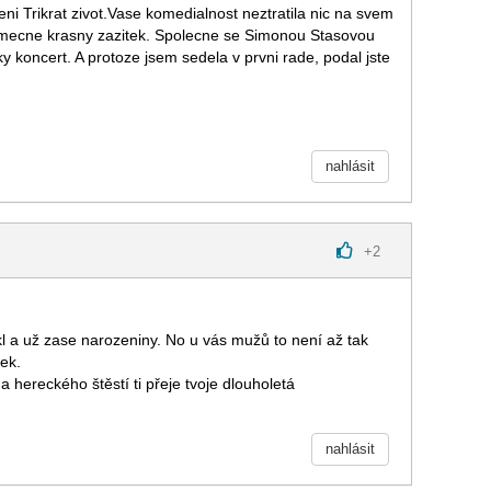
eni Trikrat zivot.Vase komedialnost neztratila nic na svem
imecne krasny zazitek. Spolecne se Simonou Stasovou
 koncert. A protoze jsem sedela v prvni rade, podal jste
nahlásit
+
2
ekl a už zase narozeniny. No u vás mužů to není až tak
vek.
 hereckého štěstí ti přeje tvoje dlouholetá
nahlásit