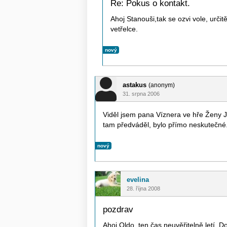
Re: Pokus o kontakt.
Ahoj Stanouši,tak se ozvi vole, urči
vetřelce.
nový
astakus
(anonym)
31. srpna 2006
Viděl jsem pana Víznera ve hře Ženy J
tam předváděl, bylo přímo neskutečné.
nový
evelina
28. října 2008
pozdrav
Ahoj Oldo, ten čas neuvěřitelně letí. 