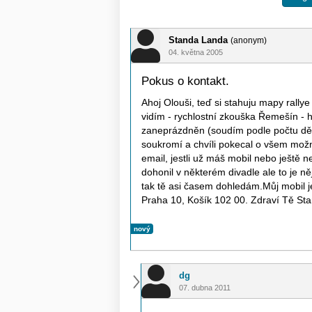
Standa Landa
(anonym)
04. května 2005
Pokus o kontakt.
Ahoj Olouši, teď si stahuju mapy rally
vidím - rychlostní zkouška Řemešín - h
zaneprázdněn (soudím podle počtu dětí
soukromí a chvíli pokecal o všem možn
email, jestli už máš mobil nebo ještě n
dohonil v některém divadle ale to je ně
tak tě asi časem dohledám.Můj mobil 
Praha 10, Košík 102 00. Zdraví Tě St
nový
dg
07. dubna 2011