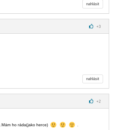
nahlásit
+
3
nahlásit
+
2
ec.Mám ho ráda(jako herce)
.