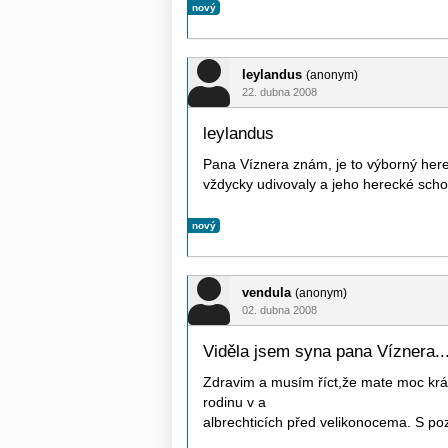
nový
leylandus
(anonym)
22. dubna 2008
leylandus
Pana Víznera znám, je to výborný here
vždycky udivovaly a jeho herecké scho
nový
vendula
(anonym)
02. dubna 2008
Viděla jsem syna pana Víznera...
Zdravim a musím říct,že mate moc krá
rodinu v a
albrechticích před velikonocema. S p