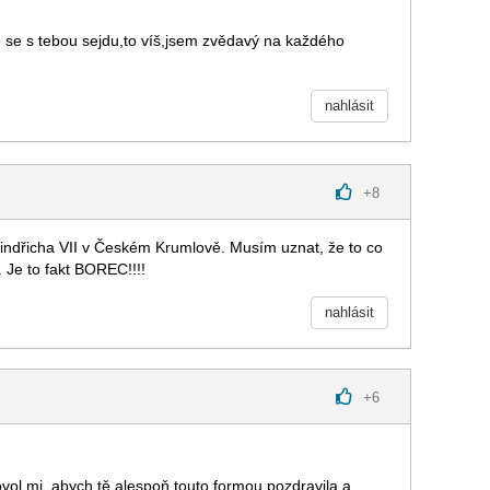
tě se s tebou sejdu,to víš,jsem zvědavý na každého
nahlásit
+
8
indřicha VII v Českém Krumlově. Musím uznat, že to co
 Je to fakt BOREC!!!!
nahlásit
+
6
Dovol mi, abych tě alespoň touto formou pozdravila a