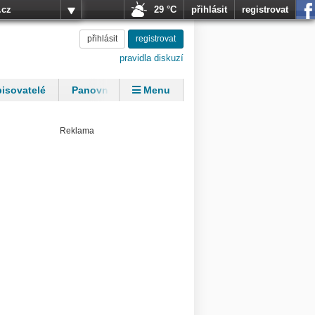
.cz
29 °C
přihlásit
registrovat
přihlásit
registrovat
pravidla diskuzí
isovatelé
Panovníci
Menu