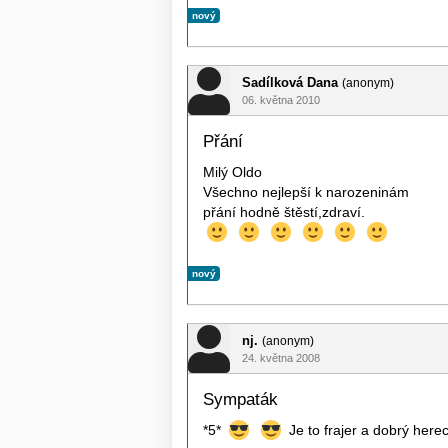
nový
Sadílková Dana
(anonym)
06. května 2010
Přání
Milý Oldo
Všechno nejlepší k narozeninám
přání hodně štěstí,zdraví.
nový
nj.
(anonym)
24. května 2008
Sympaták
*5*
Je to frajer a dobrý her