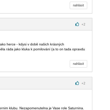
nahlásit
+
2
ako herce - kdysi v době našich krásných
měla ráda jako kluka k pomilování (a to on tada opravdu
nahlásit
+
2
ernim klubu. Nezapomenutelna je Vase role Saturnina.