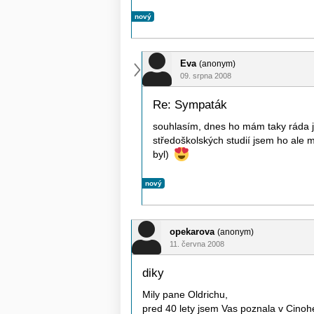
nový
Eva
(anonym)
09. srpna 2008
Re: Sympaták
souhlasím, dnes ho mám taky ráda j
středoškolských studií jsem ho ale 
byl)
nový
opekarova
(anonym)
11. června 2008
diky
Mily pane Oldrichu,
pred 40 lety jsem Vas poznala v Cinoh