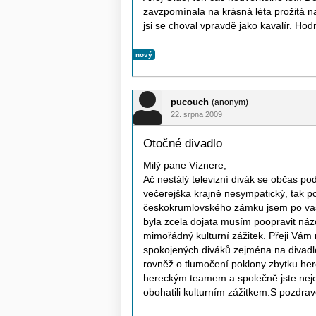
zavzpomínala na krásná léta prožitá n
jsi se choval vpravdě jako kavalír. Hod
nový
pucouch
(anonym)
22. srpna 2009
Otočné divadlo
Milý pane Víznere,
Ač nestálý televizní divák se občas po
večerejška krajně nesympatický, tak 
českokrumlovského zámku jsem po va
byla zcela dojata musím poopravit náz
mimořádný kulturní zážitek. Přeji Vám
spokojených diváků zejména na divadl
rovněž o tlumočení poklony zbytku he
hereckým teamem a společně jste nejen
obohatili kulturním zážitkem.S pozdr