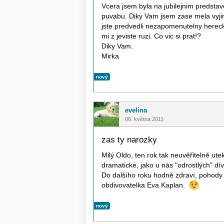
Vcera jsem byla na jubilejnim predstav
puvabu. Diky Vam jsem zase mela vyj
jste predvedli nezapomenutelny herecky
mi z jeviste ruzi. Co vic si prat!?
Diky Vam.
Mirka
nový
evelina
06. května 2011
zas ty narozky
Milý Oldo, ten rok tak neuvěřitelně ut
dramatické, jako u nás "odrostlých" dí
Do dalšího roku hodně zdraví, pohody a
obdivovatelka Eva Kaplan.
nový