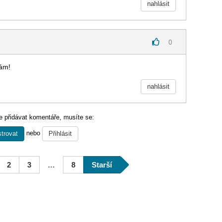
nahlásit
0
kám!
nahlásit
 přidávat komentáře, musíte se:
nebo
trovat
Přihlásit
2
3
…
8
Starší