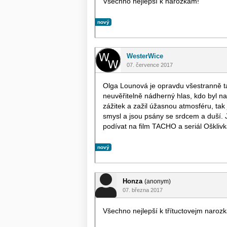
Všechno nejlepší k narozkám!
nový
WesterWice
07. července 2017
Olga Lounová je opravdu všestranně ta
neuvěřitelně nádherný hlas, kdo byl na
zážitek a zažil úžasnou atmosféru, tak 
smysl a jsou psány se srdcem a duší. J
podívat na film TACHO a seriál Oškliv
nový
Honza
(anonym)
07. března 2017
Všechno nejlepší k třítuctovejm naroz