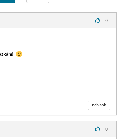
0
rozkám!
nahlásit
0