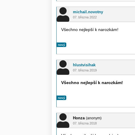
michail.novotny
07. března 2022
Všechno nejlepší k narozkám!
nový
hlustvisihak
07. března 2019
Všechno nejlepší k narozkám!
nový
Honza
(anonym)
07. března 2018