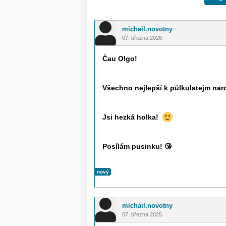
michail.novotny
07. března 2026
Čau Olgo!
Všechno nejlepší k půlkulatejm na
Jsi hezká holka!
Posílám pusinku!
😘
nový
michail.novotny
07. března 2025