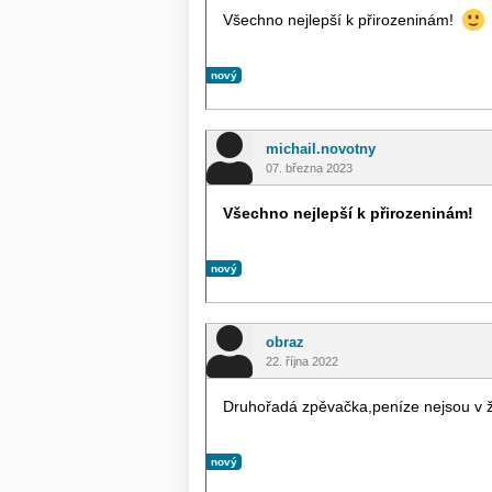
Všechno nejlepší k přirozeninám!
nový
michail.novotny
07. března 2023
Všechno nejlepší k přirozeninám!
nový
obraz
22. října 2022
Druhořadá zpěvačka,peníze nejsou v ži
nový