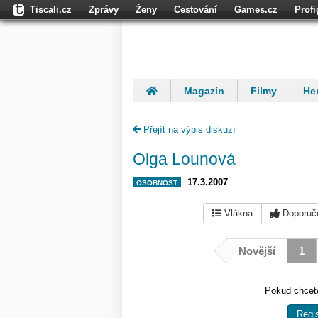
Tiscali.cz
Zprávy
Ženy
Cestování
Games.cz
Prof
Dokina.cz
CZhity.cz
Našepeníze.cz
StartupInsider.cz
Magazín
Filmy
Her
Finančníci
Komentáře
Přejít na výpis diskuzí
Olga Lounová
17.3.2007
OSOBNOST
Vlákna
Doporuč
Novější
1
Pokud chcete
Regis