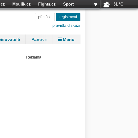
.cz
Moulík.cz
Fights.cz
Sport
31 °C
přihlásit
přihlásit
registrovat
registrovat
pravidla diskuzí
isovatelé
Panovníci
Menu