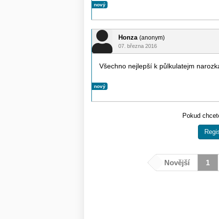
nový
Honza
(anonym)
07. března 2016
Všechno nejlepší k půlkulatejm naroz
nový
Pokud chcete
Regis
Novější
1