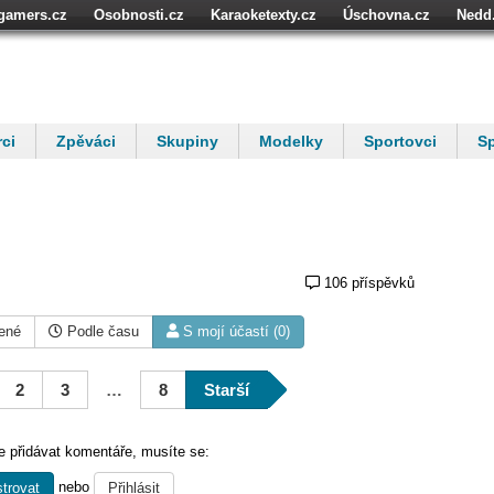
igamers.cz
Osobnosti.cz
Karaoketexty.cz
Úschovna.cz
Nedd
ci
Zpěváci
Skupiny
Modelky
Sportovci
Sp
106 příspěvků
ené
Podle času
S mojí účastí (0)
2
3
…
8
Starší
 přidávat komentáře, musíte se:
nebo
trovat
Přihlásit