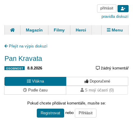
přihlásit
pravidla diskuzí
Magazín
Filmy
Herci
Zpěváci
Menu
Skupiny
Modelky
Sportovci
Spisovatelé
Přejít na výpis diskuzí
Panovníci
Finančníci
Komentáře
Pan Kravata
8.8.2026
žádný komentář
OSOBNOST
Vlákna
Doporučené
Podle času
S mojí účastí (0)
Pokud chcete přidávat komentáře, musíte se:
nebo
Registrovat
Přihlásit