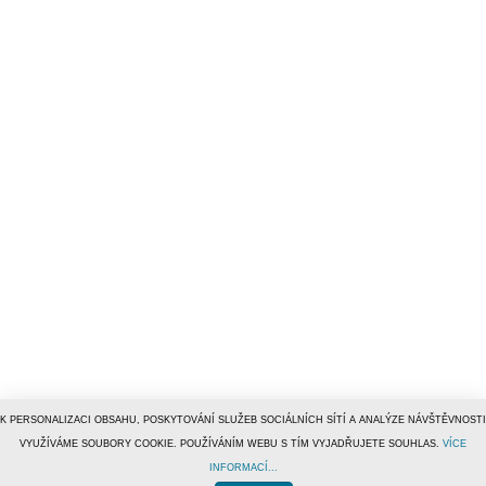
K PERSONALIZACI OBSAHU, POSKYTOVÁNÍ SLUŽEB SOCIÁLNÍCH SÍTÍ A ANALÝZE NÁVŠTĚVNOSTI
VYUŽÍVÁME SOUBORY COOKIE. POUŽÍVÁNÍM WEBU S TÍM VYJADŘUJETE SOUHLAS.
VÍCE
INFORMACÍ...
© 1996–2019
Tiscali Media, a.s.
ISSN 1801-5131