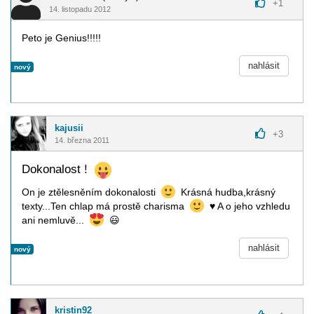
+
1
14. listopadu 2012
Peto je Genius!!!!!
nahlásit
nový
kajusii
+
3
14. března 2011
Dokonalost !
On je ztělesněním dokonalosti
Krásná hudba,krásný
texty...Ten chlap má prostě charisma
♥
A o jeho vzhledu
ani nemluvě...
😃
nahlásit
nový
kristin92