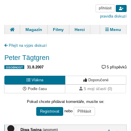
přihlásit
pravidla diskuzí
Magazín
Filmy
Herci
Zpěváci
Menu
Skupiny
Modelky
Sportovci
Spisovatelé
Přejít na výpis diskuzí
Panovníci
Finančníci
Komentáře
Peter Tägtgren
31.8.2007
5 příspěvků
OSOBNOST
Vlákna
Doporučené
Podle času
S mojí účastí (0)
Pokud chcete přidávat komentáře, musíte se:
nebo
Registrovat
Přihlásit
Diwa Swina
(anonym)