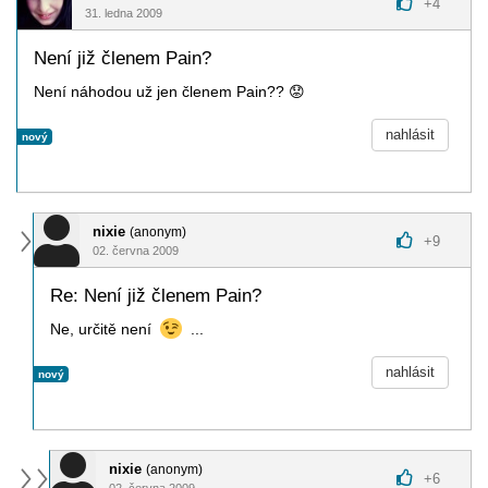
+
4
31. ledna 2009
Není již členem Pain?
Není náhodou už jen členem Pain??
😟
nahlásit
nový
nixie
(anonym)
+
9
02. června 2009
Re: Není již členem Pain?
Ne, určitě není
...
nahlásit
nový
nixie
(anonym)
+
6
02. června 2009