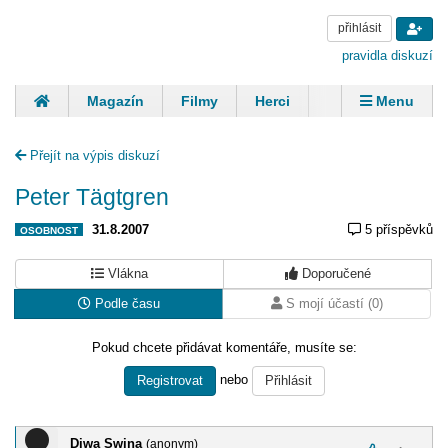
přihlásit
pravidla diskuzí
Magazín
Filmy
Herci
Zpěváci
Menu
Skupiny
Modelky
Sportovci
Spisovatelé
Přejít na výpis diskuzí
Panovníci
Finančníci
Komentáře
Peter Tägtgren
31.8.2007
5 příspěvků
OSOBNOST
Vlákna
Doporučené
Podle času
S mojí účastí (0)
Pokud chcete přidávat komentáře, musíte se:
nebo
Registrovat
Přihlásit
Diwa Swina
(anonym)