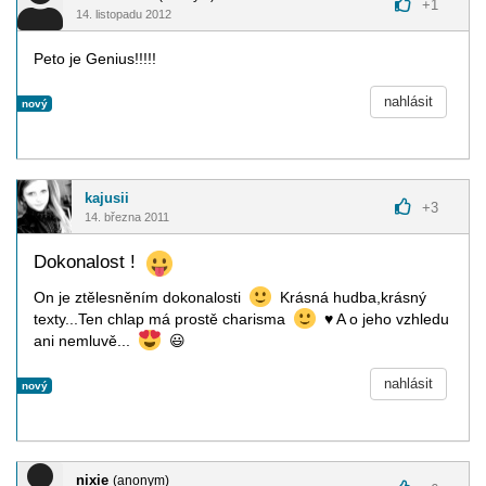
+
1
14. listopadu 2012
Peto je Genius!!!!!
nahlásit
nový
kajusii
+
3
14. března 2011
Dokonalost !
On je ztělesněním dokonalosti
Krásná hudba,krásný
texty...Ten chlap má prostě charisma
♥
A o jeho vzhledu
ani nemluvě...
😃
nahlásit
nový
nixie
(anonym)