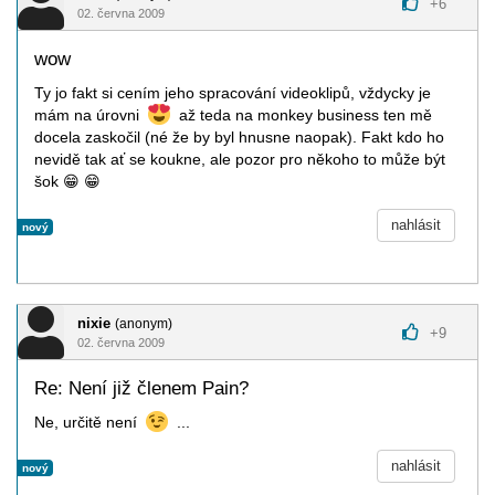
+
6
02. června 2009
wow
Ty jo fakt si cením jeho spracování videoklipů, vždycky je
mám na úrovni
až teda na monkey business ten mě
docela zaskočil (né že by byl hnusne naopak). Fakt kdo ho
nevidě tak ať se koukne, ale pozor pro někoho to může být
šok
😁
😁
nahlásit
nový
nixie
(anonym)
+
9
02. června 2009
Re: Není již členem Pain?
Ne, určitě není
...
nahlásit
nový