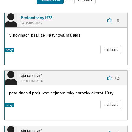
Prolomitvlny1978
0
04. ledna 2025
V novinách psali že Faltýnová má aids.
nahlásit
nový
aja
(anonym)
+
2
02. dubna 2016
peto dnes ti preju vse nejmam taky narozky akorat 10 ty
nahlásit
nový
aja
(anonym)