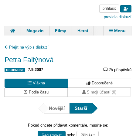
přihlásit
pravidla diskuzí
Magazín
Filmy
Herci
Zpěváci
Menu
Skupiny
Modelky
Sportovci
Spisovatelé
Přejít na výpis diskuzí
Panovníci
Finančníci
Komentáře
Petra Faltýnová
7.9.2007
25 příspěvků
OSOBNOST
Vlákna
Doporučené
Podle času
S mojí účastí (0)
Novější
Starší
Pokud chcete přidávat komentáře, musíte se:
nebo
Registrovat
Přihlásit