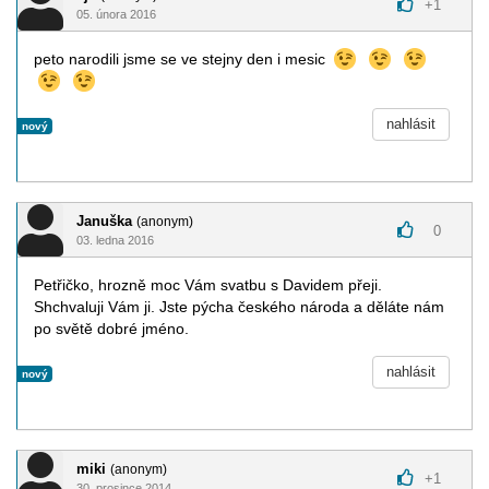
+
1
05. února 2016
peto narodili jsme se ve stejny den i mesic
nahlásit
nový
Januška
(anonym)
0
03. ledna 2016
Petřičko, hrozně moc Vám svatbu s Davidem přeji.
Shchvaluji Vám ji. Jste pýcha českého národa a děláte nám
po světě dobré jméno.
nahlásit
nový
miki
(anonym)
+
1
30. prosince 2014