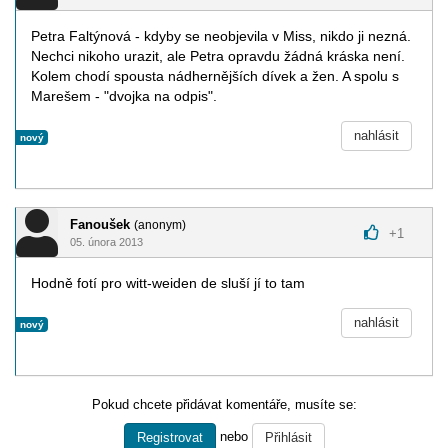
Petra Faltýnová - kdyby se neobjevila v Miss, nikdo ji nezná.
Nechci nikoho urazit, ale Petra opravdu žádná kráska není.
Kolem chodí spousta nádhernějších dívek a žen. A spolu s
Marešem - "dvojka na odpis".
nahlásit
nový
Fanoušek
(anonym)
+
1
05. února 2013
Hodně fotí pro witt-weiden de sluší jí to tam
nahlásit
nový
Pokud chcete přidávat komentáře, musíte se:
nebo
Registrovat
Přihlásit