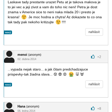
Laskave tady prestante urazet Petu at je takova makova je
to jei vec a jeji zivot a vam do toho nic neni! Petra je dost
znama v Americe sice to neni naka mlada 20 i presto je
krasna!
Je moc hodna a chytra! Az dokazete to co ona
tak tady pak nekoho kritizujte
!!!!
nahlásit
nový
menoi
(anonym)
+
2
02. dubna 2014
...vypada nejak staro... a jak čitam predchadzajuce
prispevky-tak žiadna slava...
😟
😨
😡
🐷
👿
nahlásit
nový
Hana
(anonym)
+
8
06. ledna 2014