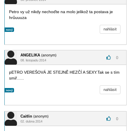
Petro vy už nikdy nechoďte na molo jelikož ta postava je
hrůuuuza
nahlásit
nový
ANGELIKA
(anonym)
0
08. listopadu 2014
pETRO VEREŠOVÁ JE STEJNĚ HEZČÍ A SEXY.Tak se s tím
smiř......
nahlásit
nový
Caitlin
(anonym)
0
02. dubna 2014