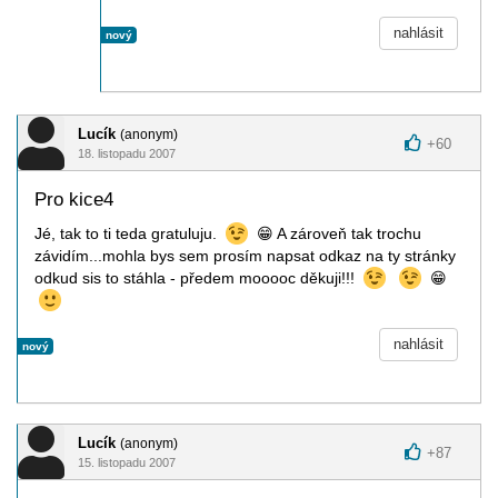
nahlásit
nový
Lucík
(anonym)
+
60
18. listopadu 2007
Pro kice4
Jé, tak to ti teda gratuluju.
😁
A zároveň tak trochu
závidím...mohla bys sem prosím napsat odkaz na ty stránky
odkud sis to stáhla - předem mooooc děkuji!!!
😁
nahlásit
nový
Lucík
(anonym)
+
87
15. listopadu 2007