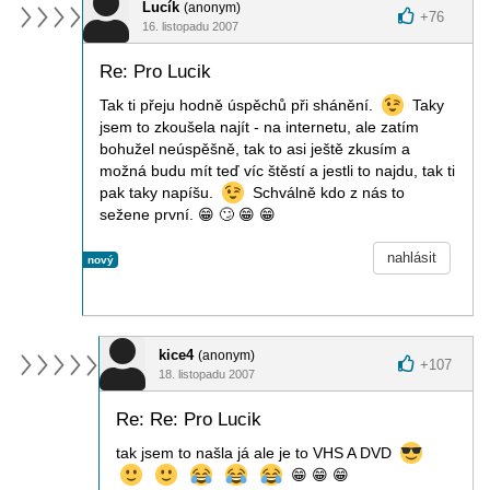
Lucík
(anonym)
+
76
16. listopadu 2007
Re: Pro Lucik
Tak ti přeju hodně úspěchů při shánění.
Taky
jsem to zkoušela najít - na internetu, ale zatím
bohužel neúspěšně, tak to asi ještě zkusím a
možná budu mít teď víc štěstí a jestli to najdu, tak ti
pak taky napíšu.
Schválně kdo z nás to
sežene první.
😁
🙄
😁
😁
nahlásit
nový
kice4
(anonym)
+
107
18. listopadu 2007
Re: Re: Pro Lucik
tak jsem to našla já ale je to VHS A DVD
😁
😁
😁