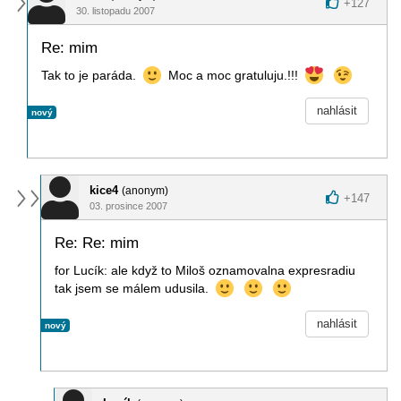
+
127
30. listopadu 2007
Re: mim
Tak to je paráda.
Moc a moc gratuluju.!!!
nahlásit
nový
kice4
(anonym)
+
147
03. prosince 2007
Re: Re: mim
for Lucík: ale když to Miloš oznamovalna expresradiu
tak jsem se málem udusila.
nahlásit
nový