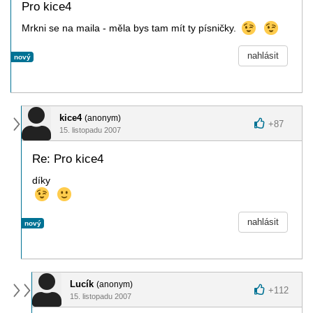
Pro kice4
Mrkni se na maila - měla bys tam mít ty písničky.
nahlásit
nový
kice4
(anonym)
+
87
15. listopadu 2007
Re: Pro kice4
díky
nahlásit
nový
Lucík
(anonym)
+
112
15. listopadu 2007