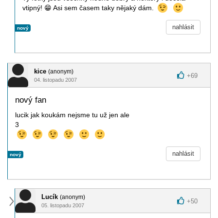
vtipný!
😁
Asi sem časem taky nějaký dám.
nahlásit
nový
kice
(anonym)
+
69
04. listopadu 2007
nový fan
lucik jak koukám nejsme tu už jen ale
3
nahlásit
nový
Lucík
(anonym)
+
50
05. listopadu 2007