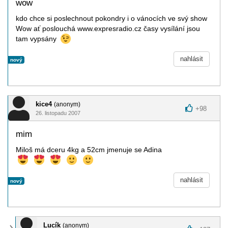
wow
kdo chce si poslechnout pokondry i o vánocích ve svý show
Wow ať poslouchá www.expresradio.cz časy vysílání jsou
tam vypsány
nahlásit
nový
kice4
(anonym)
+
98
26. listopadu 2007
mim
Miloš má dceru 4kg a 52cm jmenuje se Adina
nahlásit
nový
Lucík
(anonym)