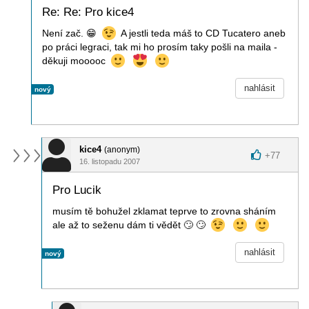
Re: Re: Pro kice4
Není zač.
😁
A jestli teda máš to CD Tucatero aneb
po práci legraci, tak mi ho prosím taky pošli na maila -
děkuji mooooc
nahlásit
nový
kice4
(anonym)
+
77
16. listopadu 2007
Pro Lucik
musím tě bohužel zklamat teprve to zrovna sháním
ale až to seženu dám ti vědět
🙄
🙄
nahlásit
nový