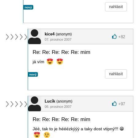
nahlásit
nový
kice4
(anonym)
+
82
07. prosince 2007
Re: Re: Re: Re: Re: mim
já vím
nahlásit
nový
Lucík
(anonym)
+
97
06. prosince 2007
Re: Re: Re: Re: Re: mim
Jéé, tak to je hééézkýýý a taky dost vtipný!!!
😁