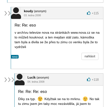
koudy
(anonym)
+
115
03. ledna 2008
Re: Re: eso
v archívu televize nova na stránkách www.nova.cz se na
to můžeš kouknout. a ten mejdan stál zato, kámoška
tam byla a divila se že přes tu zimu co venku byla že to
vydrželi
nahlásit
nový
Lucík
(anonym)
+
118
04. ledna 2008
Re: Re: Re: eso
Díky za typ.
Kdyžtak se na to mrknu.
No tak
tu zimu jsem jim taky moc nezáviděla, já jsem to