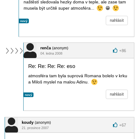
naštěstí sledovala hezky doma v teple, ale zase tam
musela být určitě super atmosféra...
😁
nahlásit
nový
renča
(anonym)
+
86
04. ledna 2008
Re: Re: Re: Re: eso
atmosféra tam byla suprová Romana bolelo v krku
a Miloš myslel na malou Adinu.
nahlásit
nový
koudy
(anonym)
+
67
21. prosince 2007