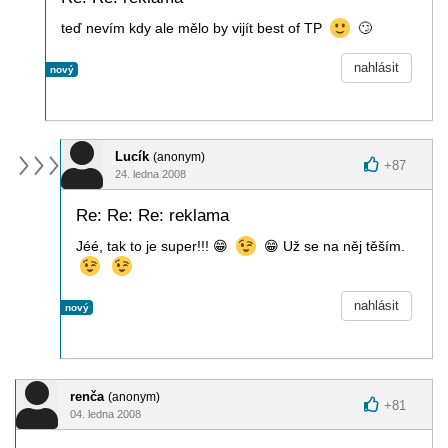
teď nevím kdy ale mělo by vijít best of TP
🙄
nahlásit
nový
Lucík
(anonym)
+
87
24. ledna 2008
Re: Re: Re: reklama
Jéé, tak to je super!!!
😁
😁
Už se na něj těším.
nahlásit
nový
renča
(anonym)
+
81
04. ledna 2008