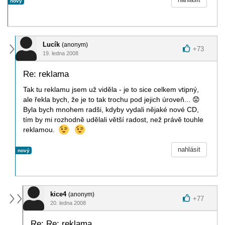
nový
Lucík
(anonym)
+
73
19. ledna 2008
Re: reklama
Tak tu reklamu jsem už viděla - je to sice celkem vtipný,
ale řekla bych, že je to tak trochu pod jejich úroveň...
😟
Byla bych mnohem radši, kdyby vydali nějaké nové CD,
tím by mi rozhodně udělali větší radost, než právě touhle
reklamou.
nahlásit
nový
kice4
(anonym)
+
77
20. ledna 2008
Re: Re: reklama