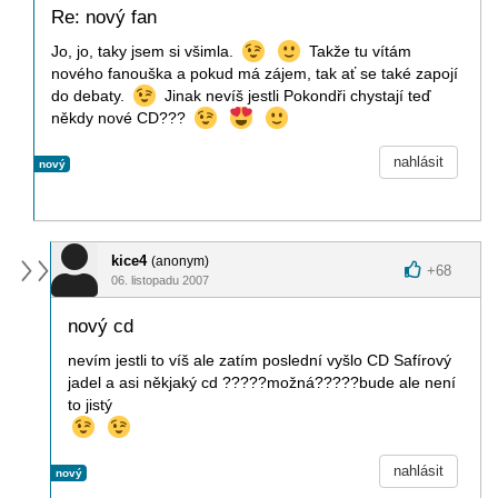
Re: nový fan
Jo, jo, taky jsem si všimla.
Takže tu vítám
nového fanouška a pokud má zájem, tak ať se také zapojí
do debaty.
Jinak nevíš jestli Pokondři chystají teď
někdy nové CD???
nahlásit
nový
kice4
(anonym)
+
68
06. listopadu 2007
nový cd
nevím jestli to víš ale zatím poslední vyšlo CD Safírový
jadel a asi někjaký cd ?????možná?????bude ale není
to jistý
nahlásit
nový