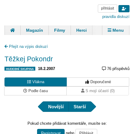
přihlásit
pravidla diskuzí
Magazín
Filmy
Herci
Zpěváci
Menu
Skupiny
Modelky
Sportovci
Spisovatelé
Přejít na výpis diskuzí
Panovníci
Finančníci
Komentáře
Těžkej Pokondr
18.2.2007
76 příspěvků
HUDEBNÍ SKUPINA
Vlákna
Doporučené
Podle času
S mojí účastí (0)
Novější
Starší
Pokud chcete přidávat komentáře, musíte se:
nebo
Registrovat
Přihlásit