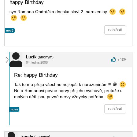
happy Birthday
syn Romana Ondráčka dneska slaví 2. narozeniny
nahlásit
nový
Lucík
(anonym)
+
105
04. ledna 2008
Re: happy Birthday
Tak to mu přeju všechno nejlepší k narozeninám!!!
😁
No a Romanovi pevné nervy při jeho výchově, protože u
malých dětí jsou pevné nervy vždycky potřeba.
nahlásit
nový
koudy
(anonym)