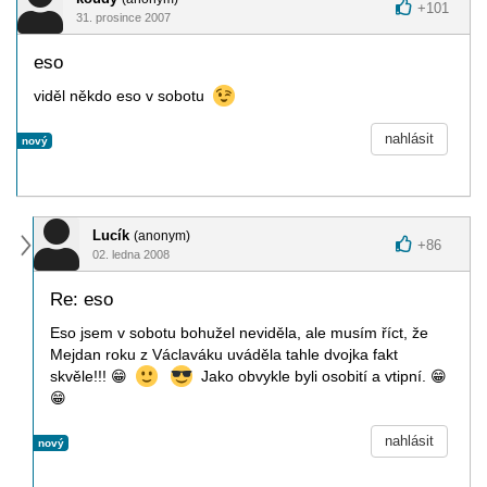
+
101
31. prosince 2007
eso
viděl někdo eso v sobotu
nahlásit
nový
Lucík
(anonym)
+
86
02. ledna 2008
Re: eso
Eso jsem v sobotu bohužel neviděla, ale musím říct, že
Mejdan roku z Václaváku uváděla tahle dvojka fakt
skvěle!!!
😁
Jako obvykle byli osobití a vtipní.
😁
😁
nahlásit
nový