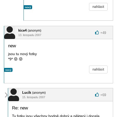
nahlásit
nový
kice4
(anonym)
+
49
13. listopadu 2007
new
jsou tu nový fotky
*9*
😟
😟
nahlásit
nový
Lucík
(anonym)
+
69
15. listopadu 2007
Re: new
Ty fotky jsou všechny hodně dobrý a některý i docela