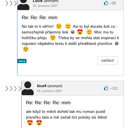
Lucík
(anonym)
+
89
05. prosince 2007
Re: Re: Re: mim
No tak to ti věřím!
Asi to byl docela šok co -
samozřejmě příjemný šok.
😁
Moc mu tu
holčičku přeju.
Třeba by se mohla stát inspirací k
napsání nějakého textu k další předělané písničce.
😁
nahlásit
nový
kice4
(anonym)
+
101
05. prosince 2007
Re: Re: Re: Re: mim
ale když to miloš dořekl tak mu roman pustil
písničku táta a mě začali tíct potoky slz štěstí