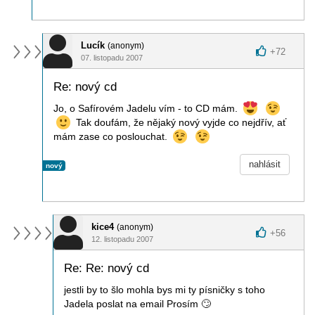
Lucík
(anonym)
+
72
07. listopadu 2007
Re: nový cd
Jo, o Safírovém Jadelu vím - to CD mám.
Tak doufám, že nějaký nový vyjde co nejdřív, ať
mám zase co poslouchat.
nahlásit
nový
kice4
(anonym)
+
56
12. listopadu 2007
Re: Re: nový cd
jestli by to šlo mohla bys mi ty písničky s toho
Jadela poslat na email Prosím
🙄