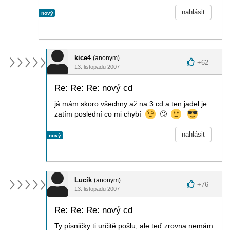
nahlásit
nový
kice4
(anonym)
+
62
13. listopadu 2007
Re: Re: Re: nový cd
já mám skoro všechny až na 3 cd a ten jadel je
zatím poslední co mi chybí
🙄
nahlásit
nový
Lucík
(anonym)
+
76
13. listopadu 2007
Re: Re: Re: nový cd
Ty písničky ti určitě pošlu, ale teď zrovna nemám