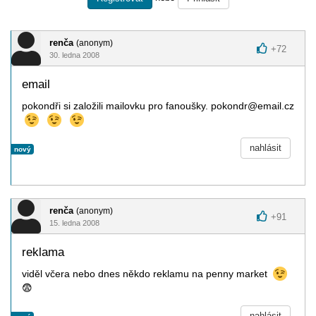
renča
(anonym)
+
72
30. ledna 2008
email
pokondři si založili mailovku pro fanoušky. pokondr@email.cz
nahlásit
nový
renča
(anonym)
+
91
15. ledna 2008
reklama
viděl včera nebo dnes někdo reklamu na penny market
😨
nahlásit