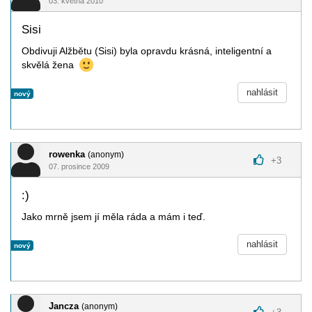
03. května 2010
Sisi
Obdivuji Alžbětu (Sisi) byla opravdu krásná, inteligentní a
skvělá žena
nahlásit
nový
rowenka
(anonym)
+
3
07. prosince 2009
:)
Jako mrně jsem jí měla ráda a mám i teď.
nahlásit
nový
Jancza
(anonym)