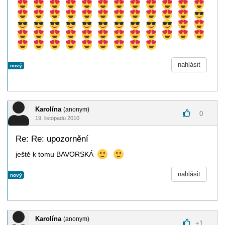
nahlásit
nový
Karolína
(anonym)
0
19. listopadu 2010
Re: Re: upozornění
ještě k tomu BAVORSKÁ
nahlásit
nový
Karolína
(anonym)
+
1