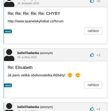
+
6
15. listopadu 2010
Re: Re: Re: Re: Re: CHYBY
http://www.spanelskyfotbal.cz/forum
nahlásit
nový
belleVladanka
(anonym)
+
3
03. května 2010
Re: Elisabeth
Já jsem veliká obdivovatelka Alžběty!
nahlásit
nový
belleVladanka
(anonym)
+
4