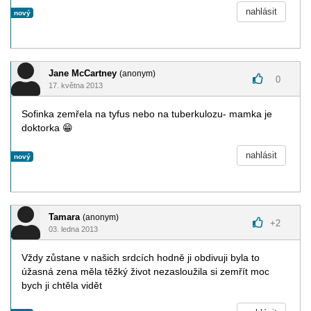
nahlásit
nový
Jane McCartney
(anonym)
0
17. května 2013
Sofinka zemřela na tyfus nebo na tuberkulozu- mamka je
doktorka
😁
nahlásit
nový
Tamara
(anonym)
+
2
03. ledna 2013
Vždy zůstane v našich srdcích hodně ji obdivuji byla to
úžasná zena měla těžký život nezasloužila si zemřít moc
bych ji chtěla vidět