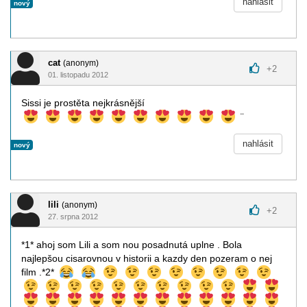
nahlásit
nový
cat
(anonym)
+
2
01. listopadu 2012
Sissi je prostěta nejkrásnější
¨
nahlásit
nový
lili
(anonym)
+
2
27. srpna 2012
*1* ahoj som Lili a som nou posadnutá uplne . Bola
najlepšou cisarovnou v historii a kazdy den pozeram o nej
film .*2*