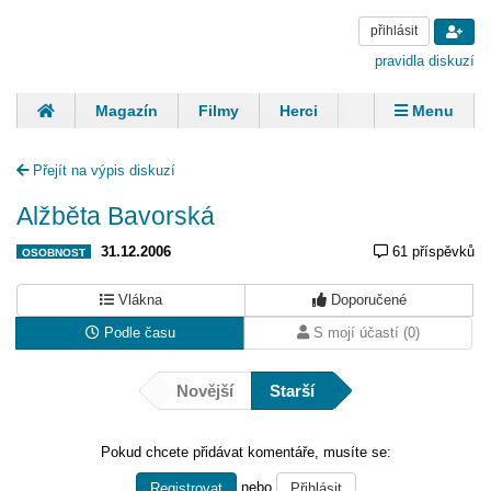
přihlásit
pravidla diskuzí
Magazín
Filmy
Herci
Zpěváci
Menu
Skupiny
Modelky
Sportovci
Spisovatelé
Přejít na výpis diskuzí
Panovníci
Finančníci
Komentáře
Alžběta Bavorská
31.12.2006
61 příspěvků
OSOBNOST
Vlákna
Doporučené
Podle času
S mojí účastí (0)
Novější
Starší
Pokud chcete přidávat komentáře, musíte se:
nebo
Registrovat
Přihlásit