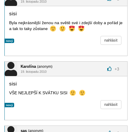
19. listopadu 2010
sisi
Byla nejkrásnější ženou na světě své i zdejší doby a pořád je
a tak to taky zůstane
nahlásit
nový
Karolína
(anonym)
+
3
19. listopadu 2010
sisi
VŠE NEJLEPŠÍ K SVÁTKU SISI
nahlásit
nový
sas
(anonym)