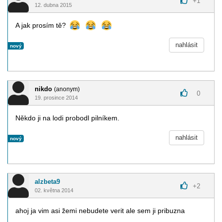
+
1
12. dubna 2015
A jak prosím tě?
nahlásit
nový
nikdo
(anonym)
0
19. prosince 2014
Někdo ji na lodi probodl pilníkem.
nahlásit
nový
alzbeta9
+
2
02. května 2014
ahoj ja vim asi žemi nebudete verit ale sem ji pribuzna