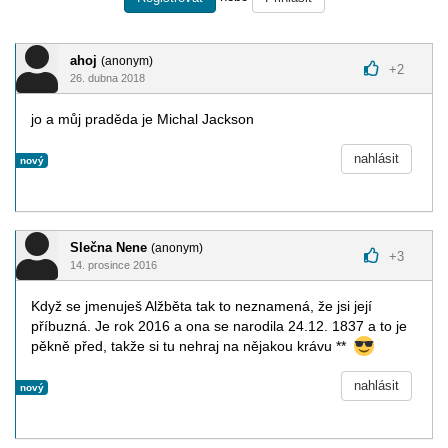
ahoj
(anonym)
+
2
26. dubna 2018
jo a můj praděda je Michal Jackson
nahlásit
nový
Slečna Nene
(anonym)
+
3
14. prosince 2016
Když se jmenuješ Alžběta tak to neznamená, že jsi její
příbuzná. Je rok 2016 a ona se narodila 24.12. 1837 a to je
pěkně před, takže si tu nehraj na nějakou krávu **
nahlásit
nový