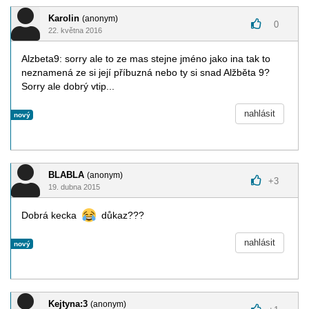
Karolin
(anonym)
0
22. května 2016
Alzbeta9: sorry ale to ze mas stejne jméno jako ina tak to
neznamená ze si její příbuzná nebo ty si snad Alžběta 9?
Sorry ale dobrý vtip...
nahlásit
nový
BLABLA
(anonym)
+
3
19. dubna 2015
Dobrá kecka
důkaz???
nahlásit
nový
Kejtyna:3
(anonym)