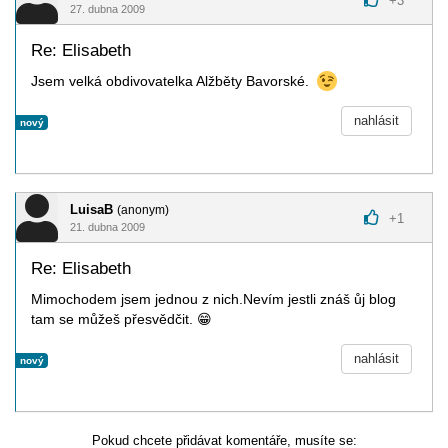
+
3
27. dubna 2009
Re: Elisabeth
Jsem velká obdivovatelka Alžběty Bavorské.
nahlásit
nový
LuisaB
(anonym)
+
1
21. dubna 2009
Re: Elisabeth
Mimochodem jsem jednou z nich.Nevím jestli znáš ůj blog
tam se můžeš přesvědčit.
😁
nahlásit
nový
Pokud chcete přidávat komentáře, musíte se: