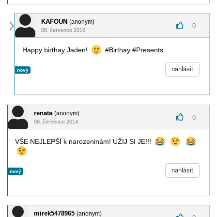
KAFOUN
(anonym)
0
08. července 2015
Happy birthay Jaden!
#Birthay #Presents
nahlásit
nový
renata
(anonym)
0
08. července 2014
VŠE NEJLEPŠÍ k narozeninám! UŽIJ SI JE!!!
nahlásit
nový
mirek5478965
(anonym)