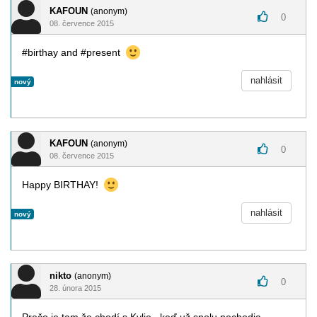
KAFOUN
(anonym)
0
08. července 2015
#birthay and #present
nahlásit
nový
KAFOUN
(anonym)
0
08. července 2015
Happy BIRTHAY!
nahlásit
nový
nikto
(anonym)
0
28. února 2015