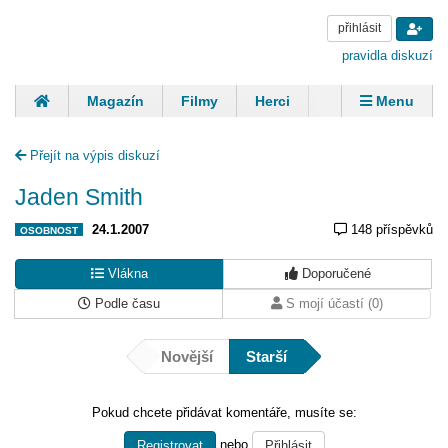
přihlásit
pravidla diskuzí
Magazín
Filmy
Herci
Zpěváci
Menu
Skupiny
Modelky
Sportovci
Spisovatelé
Přejít na výpis diskuzí
Panovníci
Finančníci
Komentáře
Jaden Smith
24.1.2007
148 příspěvků
OSOBNOST
Vlákna
Doporučené
Podle času
S mojí účastí (0)
Novější
Starší
Pokud chcete přidávat komentáře, musíte se:
nebo
Registrovat
Přihlásit