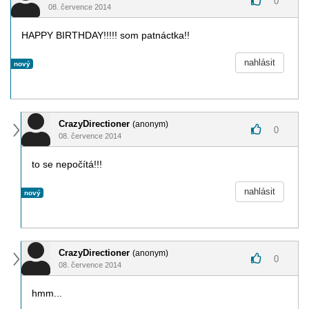
0
08. července 2014
HAPPY BIRTHDAY!!!!! som patnáctka!!
nahlásit
nový
CrazyDirectioner
(anonym)
0
08. července 2014
to se nepočítá!!!
nahlásit
nový
CrazyDirectioner
(anonym)
0
08. července 2014
hmm...