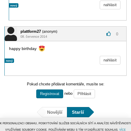
nahlásit
nový
plattform27
(anonym)
0
08. července 2014
happy birthday
nahlásit
nový
Pokud chcete přidávat komentáře, musíte se:
nebo
Registrovat
Přihlásit
Novější
Starší
K PERSONALIZACI OBSAHU, POSKYTOVÁNÍ SLUŽEB SOCIÁLNÍCH SÍTÍ A ANALÝZE NÁVŠTĚVNOSTI
VYUŽÍVÁME SOUBORY COOKIE. POUŽÍVÁNÍM WEBU S TÍM VYJADŘUJETE SOUHLAS.
VÍCE