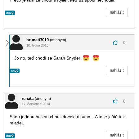
Prečo je tam že chodí s Kylie , keď už spolu nechodia
nahlásit
nový
brunett3010
(anonym)
0
10. ledna 2016
Jo no, teď chodí se Sarah Snyder
nahlásit
nový
renata
(anonym)
0
17. července 2014
S tou jednou holkou chodil docela dlouho... A to je ještě tak
mladej.
nahlásit
nový