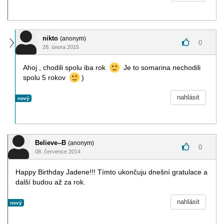
nikto
(anonym)
0
28. února 2015
Ahoj , chodili spolu iba rok
Je to somarina nechodili
spolu 5 rokov
)
nahlásit
nový
Believe--B
(anonym)
0
08. července 2014
Happy Birthday Jadene!!! Tímto ukončuju dnešní gratulace a
další budou až za rok.
nahlásit
nový