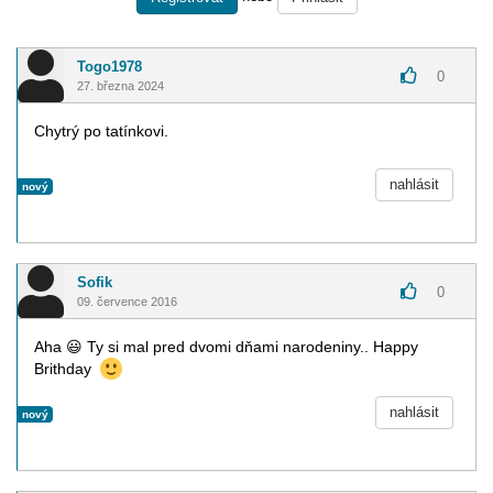
Togo1978
0
27. března 2024
Chytrý po tatínkovi.
nahlásit
nový
Sofik
0
09. července 2016
Aha
😃
Ty si mal pred dvomi dňami narodeniny.. Happy
Brithday
nahlásit
nový