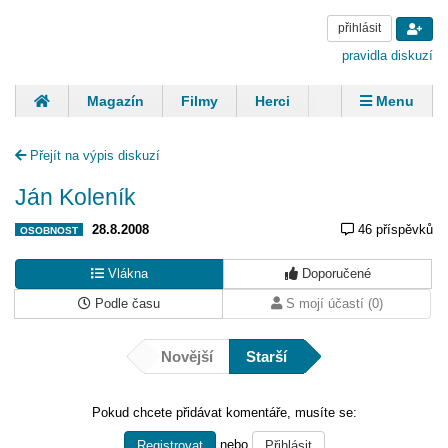
přihlásit
pravidla diskuzí
Magazín
Filmy
Herci
Zpěváci
Menu
Skupiny
Modelky
Sportovci
Spisovatelé
Přejít na výpis diskuzí
Panovníci
Finančníci
Komentáře
Ján Koleník
28.8.2008
46 příspěvků
OSOBNOST
Vlákna
Doporučené
Podle času
S mojí účastí (0)
Novější
Starší
Pokud chcete přidávat komentáře, musíte se:
nebo
Registrovat
Přihlásit