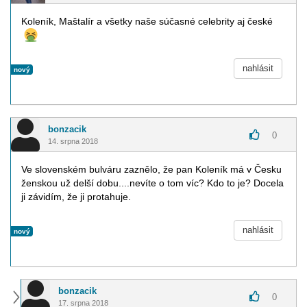
Koleník, Maštalír a všetky naše súčasné celebrity aj české
nahlásit
nový
bonzacik
0
14. srpna 2018
Ve slovenském bulváru zaznělo, že pan Koleník má v Česku
ženskou už delší dobu....nevíte o tom víc? Kdo to je? Docela
ji závidím, že ji protahuje.
nahlásit
nový
bonzacik
0
17. srpna 2018