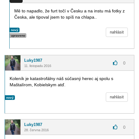
Mě to napadlo, že furt točí v Česku a na instu má fotky z
Česka, ale tipoval jsem to spíš na chlapa..
nový
nahlásit
upraveno
Luky1987
0
11. listopadu 2016
Koleník je katastrofálny náš súčasný herec aj spolu s
Maštalírom, Kobielskym atď.
nahlásit
nový
Luky1987
0
28. června 2016