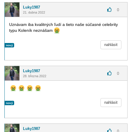
Luky1987
0
21. dubna 2022
Uznávam iba kvalitných ľudí a tieto naše súčasné celebrity
typu Koleník neznášam
nahlásit
nový
Luky1987
0
28. března 2022
nahlásit
nový
Luky1987
0