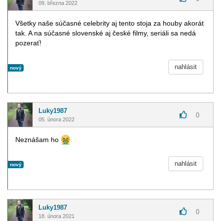
09. března 2022
Všetky naše súčasné celebrity aj tento stoja za houby akorát
tak. A na súčasné slovenské aj české filmy, seriáli sa nedá
pozerať!
nahlásit
nový
Luky1987
0
05. února 2022
Neznášam ho
nahlásit
nový
Luky1987
0
18. února 2021