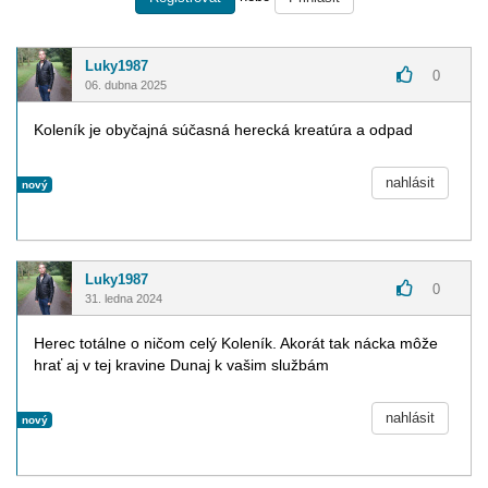
Luky1987
0
06. dubna 2025
Koleník je obyčajná súčasná herecká kreatúra a odpad
nahlásit
nový
Luky1987
0
31. ledna 2024
Herec totálne o ničom celý Koleník. Akorát tak nácka môže
hrať aj v tej kravine Dunaj k vašim službám
nahlásit
nový