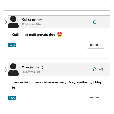
Kačka
(anonym)
+
1
12. dubna 2014
Kačka - to máš pravdu tina
nahlásit
nový
Míša
(anonym)
+
3
08. března 2014
přesně tak .... pan zatraceně sexy Grey, nádherný chlap
😃
nahlásit
nový