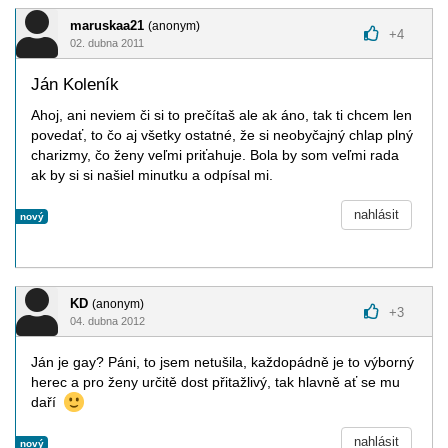
maruskaa21
(anonym)
+
4
02. dubna 2011
Ján Koleník
Ahoj, ani neviem či si to prečítaš ale ak áno, tak ti chcem len
povedať, to čo aj všetky ostatné, že si neobyčajný chlap plný
charizmy, čo ženy veľmi priťahuje. Bola by som veľmi rada
ak by si si našiel minutku a odpísal mi.
nahlásit
nový
KD
(anonym)
+
3
04. dubna 2012
Ján je gay? Páni, to jsem netušila, každopádně je to výborný
herec a pro ženy určitě dost přitažlivý, tak hlavně ať se mu
daří
nahlásit
nový