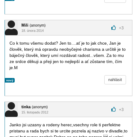
Mili
(anonym)
+
3
18. února 2014
Co k tomu všemu dodat? Jen to....ať je to jak chce, Jan je
člověk, který má opravdu neobyčejné charisma a určitě je to
báječný člověk, který umí rozdávat radost...všem. Za to mu
ze srdce děkuji a přeji jen to nejlepší a ať zůstane tím, čím
je.M
nahlásit
nový
tinka
(anonym)
+
3
15. listopadu 2012
Janko jsi uzasny a rodeny herec,vsechny role ti perfektne
pristanu a rada bych si te urcite pozrela aj nazivo v divadle,to