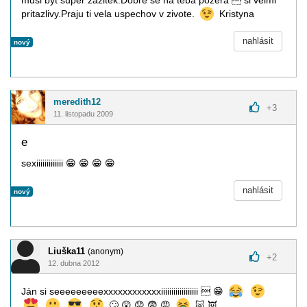
musi byt super zazitek.Dobre se na teba pozera  si velmi
pritazlivy.Praju ti vela uspechov v zivote.
Kristyna
nahlásit
nový
meredith12
+
3
11. listopadu 2009
e
sexiiiiiiiiiiiii
😁
😁
😁
😁
nahlásit
nový
Liuška11
(anonym)
+
2
12. dubna 2012
Ján si seeeeeeeeexxxxxxxxxxxxiiiiiiiiiiiiiiiiii 
😁
🙄
😲
😟
😨
😡
🐷
👿