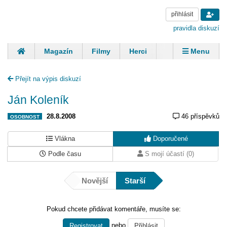
přihlásit
pravidla diskuzí
Magazín
Filmy
Herci
Zpěváci
Menu
Skupiny
Modelky
Sportovci
Spisovatelé
Přejít na výpis diskuzí
Panovníci
Finančníci
Komentáře
Ján Koleník
28.8.2008
46 příspěvků
OSOBNOST
Vlákna
Doporučené
Podle času
S mojí účastí (0)
Novější
Starší
Pokud chcete přidávat komentáře, musíte se:
nebo
Registrovat
Přihlásit