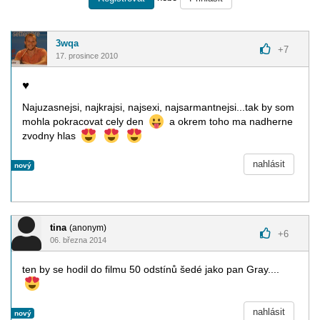
3wqa
+
7
17. prosince 2010
♥
Najuzasnejsi, najkrajsi, najsexi, najsarmantnejsi...tak by som
mohla pokracovat cely den
a okrem toho ma nadherne
zvodny hlas
nahlásit
nový
tina
(anonym)
+
6
06. března 2014
ten by se hodil do filmu 50 odstínů šedé jako pan Gray....
nahlásit
nový