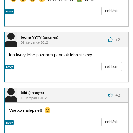
nahlásit
nový
leona ????
(anonym)
+
2
09. července 2012
len kvoly tebe pozeram panelak lebo si sexy
nahlásit
nový
kiki
(anonym)
+
2
11. listopadu 2012
Vsetko najlepsie!!
nahlásit
nový