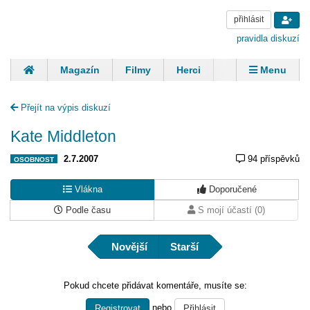
přihlásit
pravidla diskuzí
Magazín
Filmy
Herci
Zpěváci
Menu
Skupiny
Modelky
Sportovci
Spisovatelé
Přejít na výpis diskuzí
Panovníci
Finančníci
Komentáře
Kate Middleton
2.7.2007
94 příspěvků
OSOBNOST
Vlákna
Doporučené
Podle času
S mojí účastí (0)
Novější
Starší
Pokud chcete přidávat komentáře, musíte se:
nebo
Registrovat
Přihlásit