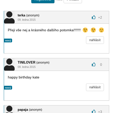
terka
(anonym)
+
2
09. ledna 2015
Přeji vše nej a krásného dalšího potomka!!!!!!!
nahlásit
nový
TINILOVER
(anonym)
0
09. ledna 2015
happy birthday kate
nahlásit
nový
papaja
(anonym)
+
3