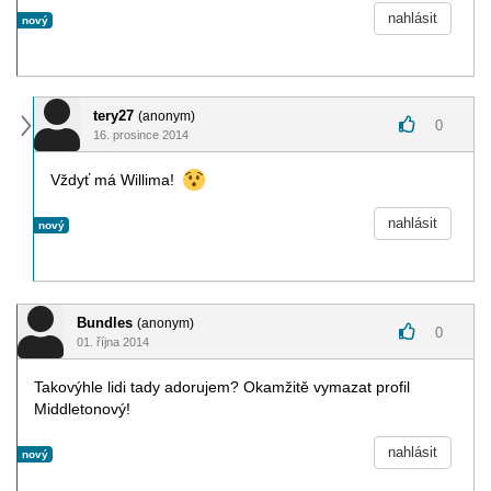
nahlásit
nový
tery27
(anonym)
0
16. prosince 2014
Vždyť má Willima!
nahlásit
nový
Bundles
(anonym)
0
01. října 2014
Takovýhle lidi tady adorujem? Okamžitě vymazat profil
Middletonový!
nahlásit
nový