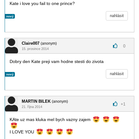
Kate i love you fail to one prince?
nahlásit
nový
Claire007
(anonym)
0
15. prosince 2014
Dobry den Kate preji vam hodne stesti do zivota
nahlásit
nový
MARTIN BILEK
(anonym)
+
1
21. října 2014
KAte uz mas kluka mel bych vazny zajem
I LOVE YOU