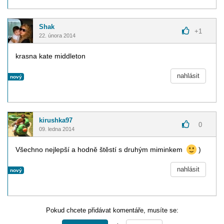
Shak
+
1
22. února 2014
krasna kate middleton
nahlásit
nový
kirushka97
0
09. ledna 2014
Všechno nejlepší a hodně štěstí s druhým miminkem
)
nahlásit
nový
Pokud chcete přidávat komentáře, musíte se: