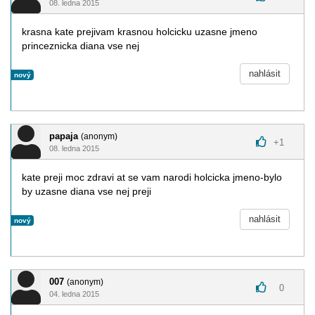
08. ledna 2015
krasna kate prejivam krasnou holcicku uzasne jmeno
princeznicka diana vse nej
nahlásit
nový
papaja
(anonym)
+
1
08. ledna 2015
kate preji moc zdravi at se vam narodi holcicka jmeno-bylo
by uzasne diana vse nej preji
nahlásit
nový
007
(anonym)
0
04. ledna 2015