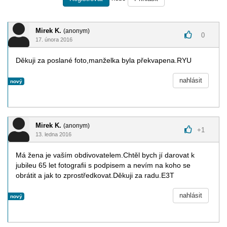
Mirek K.
(anonym)
0
17. února 2016
Děkuji za poslané foto,manželka byla překvapena.RYU
nahlásit
nový
Mirek K.
(anonym)
+
1
13. ledna 2016
Má žena je vaším obdivovatelem.Chtěl bych jí darovat k
jubileu 65 let fotografii s podpisem a nevím na koho se
obrátit a jak to zprostředkovat.Děkuji za radu.E3T
nahlásit
nový