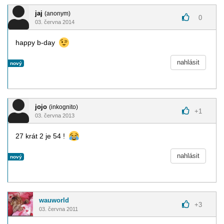
jaj
(anonym)
0
03. června 2014
happy b-day
nahlásit
nový
jojo
(inkognito)
+
1
03. června 2013
27 krát 2 je 54 !
nahlásit
nový
wauworld
+
3
03. června 2011