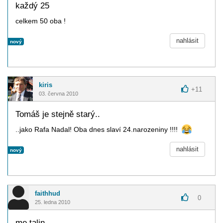
každý 25
celkem 50 oba !
nahlásit
nový
kiris
+
11
03. června 2010
Tomáš je stejně starý..
..jako Rafa Nadal! Oba dnes slaví 24.narozeniny !!!!
nahlásit
nový
faithhud
0
25. ledna 2010
me talin