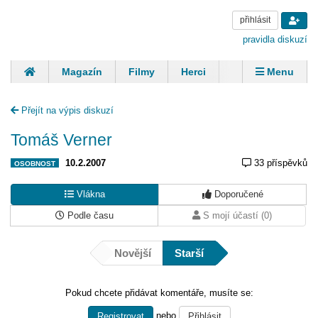
přihlásit
pravidla diskuzí
Magazín
Filmy
Herci
Zpěváci
Menu
Skupiny
Modelky
Sportovci
Spisovatelé
Přejít na výpis diskuzí
Panovníci
Finančníci
Komentáře
Tomáš Verner
10.2.2007
33 příspěvků
OSOBNOST
Vlákna
Doporučené
Podle času
S mojí účastí (0)
Novější
Starší
Pokud chcete přidávat komentáře, musíte se:
nebo
Registrovat
Přihlásit