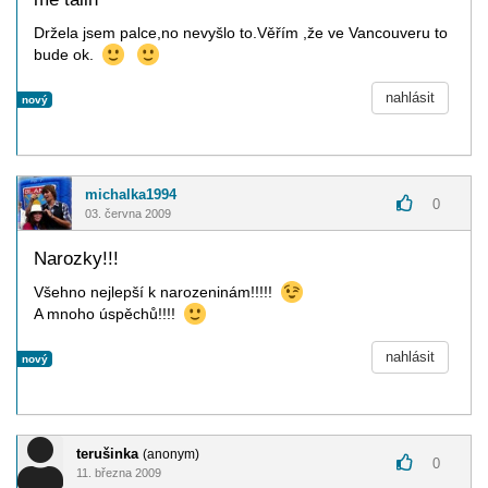
Držela jsem palce,no nevyšlo to.Věřím ,že ve Vancouveru to
bude ok.
nahlásit
nový
michalka1994
0
03. června 2009
Narozky!!!
Všehno nejlepší k narozeninám!!!!!
A mnoho úspěchů!!!!
nahlásit
nový
terušinka
(anonym)
0
11. března 2009