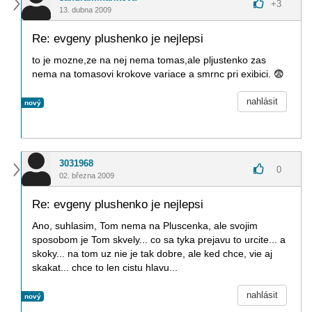
+
3
13. dubna 2009
Re: evgeny plushenko je nejlepsi
to je mozne,ze na nej nema tomas,ale pljustenko zas
nema na tomasovi krokove variace a smrnc pri exibici.
😨
nahlásit
nový
3031968
0
02. března 2009
Re: evgeny plushenko je nejlepsi
Ano, suhlasim, Tom nema na Pluscenka, ale svojim
sposobom je Tom skvely... co sa tyka prejavu to urcite... a
skoky... na tom uz nie je tak dobre, ale ked chce, vie aj
skakat... chce to len cistu hlavu...
nahlásit
nový