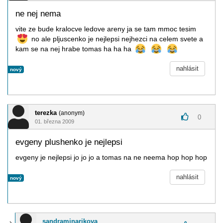
ne nej nema
vite ze bude kralocve ledove areny ja se tam mmoc tesim
no ale pljuscenko je nejlepsi nejhezci na celem svete a
kam se na nej hrabe tomas ha ha ha
nahlásit
nový
terezka
(anonym)
0
01. března 2009
evgeny plushenko je nejlepsi
evgeny je nejlepsi jo jo jo a tomas na ne neema hop hop hop
nahlásit
nový
sandraminarikova