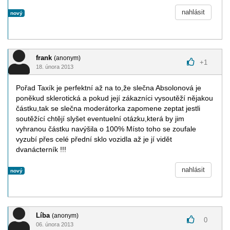
nahlásit
nový
frank
(anonym)
+
1
18. února 2013
Pořad Taxík je perfektní až na to,že slečna Absolonová je
poněkud sklerotická a pokud její zákazníci vysoutěží nějakou
částku,tak se slečna moderátorka zapomene zeptat jestli
soutěžící chtějí slyšet eventuelní otázku,která by jim
vyhranou částku navýšila o 100% Místo toho se zoufale
vyzubí přes celé přední sklo vozidla až je jí vidět
dvanácterník !!!
nahlásit
nový
Líba
(anonym)
0
06. února 2013