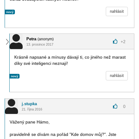
nahlásit
nový
Petra
(anonym)
+
2
13. prosince 2017
Krásně napsané a mínusy dávají ti, co jiného než marast
díky své inteligenci neznají!
nahlásit
nový
j.stupka
0
21. října 2016
Vážený pane Hámo,
pravidelně se dívám na pořád "Kde domov můj?". Jste