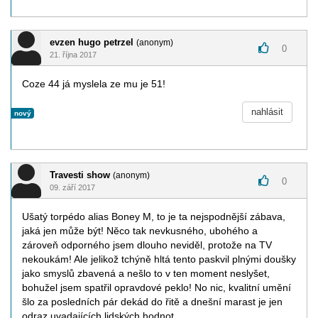
evzen hugo petrzel
(anonym)
0
21. října 2017
Coze 44 já myslela ze mu je 51!
nahlásit
nový
Travesti show
(anonym)
0
09. září 2017
Ušatý torpédo alias Boney M, to je ta nejspodnější zábava,
jaká jen může být! Něco tak nevkusného, ubohého a
zároveň odporného jsem dlouho neviděl, protože na TV
nekoukám! Ale jelikož tchýně hltá tento paskvil plnými doušky
jako smyslů zbavená a nešlo to v ten moment neslyšet,
bohužel jsem spatřil opravdové peklo! No nic, kvalitní umění
šlo za posledních pár dekád do řitě a dnešní marast je jen
odraz uvadajících lidských hodnot..