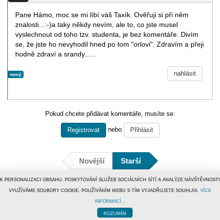
Pane Hámo, moc se mi líbí váš Taxík. Ověřuji si při něm
znalosti...:-)a taky někdy nevím, ale to, co jste musel
vyslechnout od toho tzv. studenta, je bez komentáře. Divím
se, že jste ho nevyhodil hned po tom "orlovi". Zdravím a přeji
hodně zdraví a srandy......
nahlásit
nový
Pokud chcete přidávat komentáře, musíte se:
nebo
Registrovat
Přihlásit
Novější
Starší
K PERSONALIZACI OBSAHU, POSKYTOVÁNÍ SLUŽEB SOCIÁLNÍCH SÍTÍ A ANALÝZE NÁVŠTĚVNOSTI
VYUŽÍVÁME SOUBORY COOKIE. POUŽÍVÁNÍM WEBU S TÍM VYJADŘUJETE SOUHLAS.
VÍCE
INFORMACÍ...
© 1996–2019
Tiscali Media, a.s.
ISSN 1801-5131
o nás
|
kontakt
|
reklama
|
redakce
ROZUMÍM