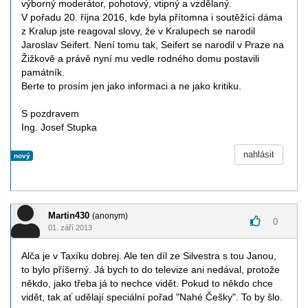
výborný moderátor, pohotový, vtipný a vzdělaný.
V pořadu 20. října 2016, kde byla přítomna i soutěžící dáma
z Kralup jste reagoval slovy, že v Kralupech se narodil
Jaroslav Seifert. Není tomu tak, Seifert se narodil v Praze na
Žižkově a právě nyní mu vedle rodného domu postavili
památník.
Berte to prosím jen jako informaci a ne jako kritiku.
S pozdravem
Ing. Josef Stupka
nahlásit
nový
Martin430
(anonym)
0
01. září 2013
Alča je v Taxíku dobrej. Ale ten díl ze Silvestra s tou Janou,
to bylo příšerný. Já bych to do televize ani nedával, protože
někdo, jako třeba já to nechce vidět. Pokud to někdo chce
vidět, tak ať udělají speciální pořad "Nahé Češky". To by šlo.