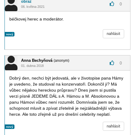
obraz
0
06. května 2021
béčkovej herec a moderátor.
nahlásit
nový
Anna Bechyňová
(anonym)
0
01. dubna 2018
Dobrý den, nechci být jedovatá, ale v životopise pana Hámy
je uvedeno, že studoval na konzervatoři. Dokončil jí? Má
vůbec nějakou hereckou průpravu? Dnes jsem si pustila
verzi písně JEDEME DÁL s A. Hámou a M. Absolonovou a
panu Hámovi vůbec není rozumět. Domnívala jsem se, že
schopnost mluvit a zpívat zřetelně je nejzákladnější výbava
herce. Ale toto zřejmě už pro dnešní celebrity neplatí.
nahlásit
nový