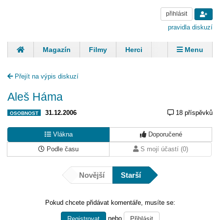
přihlásit
pravidla diskuzí
Magazín
Filmy
Herci
Zpěváci
Menu
Skupiny
Modelky
Sportovci
Spisovatelé
Přejít na výpis diskuzí
Panovníci
Finančníci
Komentáře
Aleš Háma
31.12.2006
18 příspěvků
OSOBNOST
Vlákna
Doporučené
Podle času
S mojí účastí (0)
Novější
Starší
Pokud chcete přidávat komentáře, musíte se:
nebo
Registrovat
Přihlásit